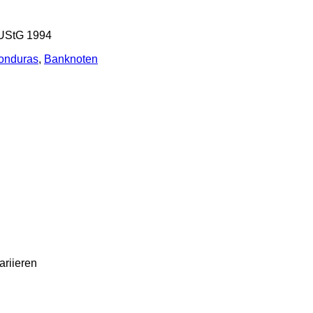
 UStG 1994
onduras
,
Banknoten
riieren