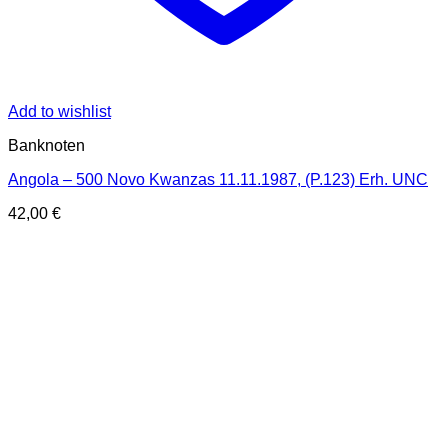
Add to wishlist
Banknoten
Angola – 500 Novo Kwanzas 11.11.1987, (P.123) Erh. UNC
42,00
€