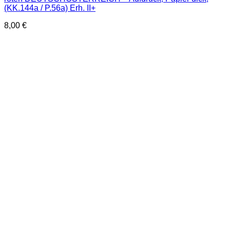
(KK.144a / P.56a) Erh. II+
8,00
€