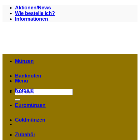
Zum
Aktionen/News
Inhalt
Wie bestelle ich?
springen
Informationen
Münzen
Banknoten
Menü
Notgeld
Suchen
nach:
Euromünzen
Goldmünzen
Zubehör