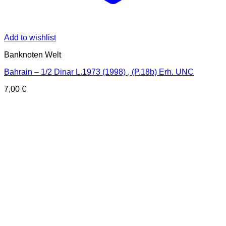
Add to wishlist
Banknoten Welt
Bahrain – 1/2 Dinar L.1973 (1998) , (P.18b) Erh. UNC
7,00
€