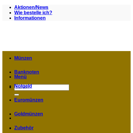
Zum
Aktionen/News
Inhalt
Wie bestelle ich?
springen
Informationen
Münzen
Banknoten
Menü
Notgeld
Suchen
nach:
Euromünzen
Goldmünzen
Zubehör