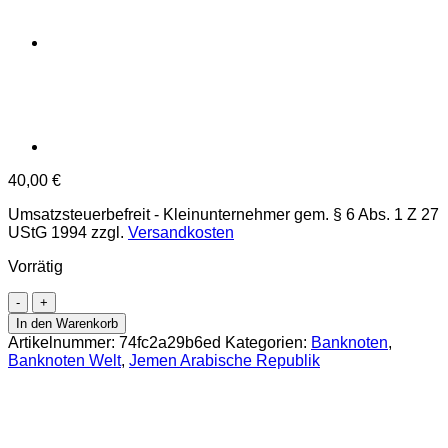
40,00
€
Umsatzsteuerbefreit - Kleinunternehmer gem. § 6 Abs. 1 Z 27
UStG 1994
zzgl.
Versandkosten
Vorrätig
Jemen
Arab.Rep.
In den Warenkorb
-
Artikelnummer:
74fc2a29b6ed
Kategorien:
Banknoten
,
100
Banknoten Welt
,
Jemen Arabische Republik
Rials
ND
(1976),
(P.16)
Erh.