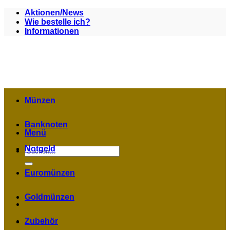
Zum
Aktionen/News
Inhalt
Wie bestelle ich?
springen
Informationen
Münzen
Banknoten
Menü
Notgeld
Suchen
nach:
Euromünzen
Goldmünzen
Zubehör