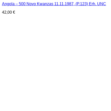
Angola – 500 Novo Kwanzas 11.11.1987, (P.123) Erh. UNC
42,00
€