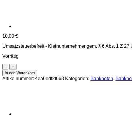
10,00
€
Umsatzsteuerbefreit - Kleinunternehmer gem. § 6 Abs. 1 Z 27
Vorrätig
Jemen
Arab.Rep.
In den Warenkorb
-
Artikelnummer:
4ea6edf2f063
Kategorien:
Banknoten
,
Bankno
100
Rials
ND
(1979),
(P.21)
Erh.
UNC
Menge