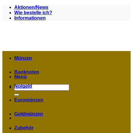
Zum
Aktionen/News
Inhalt
Wie bestelle ich?
springen
Informationen
Münzen
Banknoten
Menü
Notgeld
Suchen
nach:
Euromünzen
Goldmünzen
Zubehör