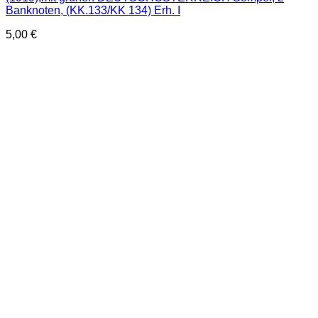
Banknoten, (KK.133/KK 134) Erh. I
5,00
€