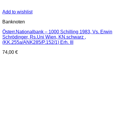
Add to wishlist
Banknoten
Österr.Nationalbank – 1000 Schilling 1983, Vs. Erwin
Schrödinger, Rs.Uni Wien, KN.schwarz ,
(KK.255a/ANK285/P.152/1) Erh. III
74,00
€