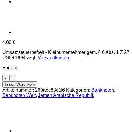
4,00
€
Umsatzsteuerbefreit - Kleinunternehmer gem. § 6 Abs. 1 Z 27
UStG 1994
zzgl.
Versandkosten
Vorrätig
Jemen
Arab.Rep.
In den Warenkorb
-
Artikelnummer:
269aec83c1f6
Kategorien:
Banknoten
,
500
Banknoten Welt
,
Jemen Arabische Republik
Rials
2017,
(P.39)
Erh.
UNC
Menge