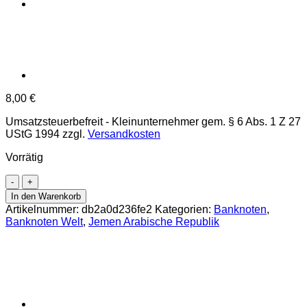
8,00
€
Umsatzsteuerbefreit - Kleinunternehmer gem. § 6 Abs. 1 Z 27
UStG 1994
zzgl.
Versandkosten
Vorrätig
Jemen
Arab.Rep.
In den Warenkorb
-
Artikelnummer:
db2a0d236fe2
Kategorien:
Banknoten
,
1000
Banknoten Welt
,
Jemen Arabische Republik
Rials
2017,
(P.40)
Erh.
UNC
Menge