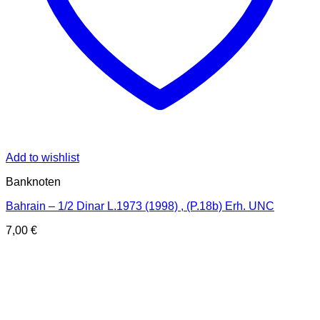
Add to wishlist
Banknoten
Bahrain – 1/2 Dinar L.1973 (1998) , (P.18b) Erh. UNC
7,00
€