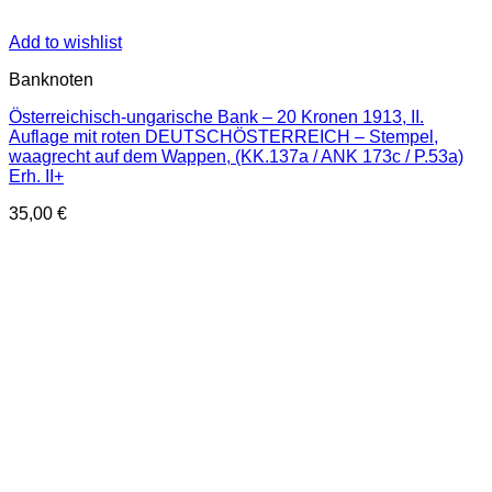
Add to wishlist
Banknoten
Österreichisch-ungarische Bank – 20 Kronen 1913, II.
Auflage mit roten DEUTSCHÖSTERREICH – Stempel,
waagrecht auf dem Wappen, (KK.137a / ANK 173c / P.53a)
Erh. II+
35,00
€