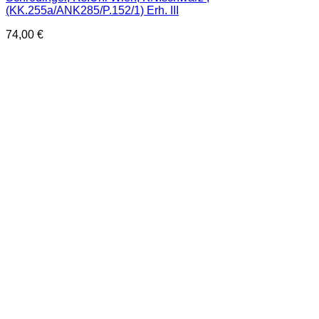
(KK.255a/ANK285/P.152/1) Erh. III
74,00
€