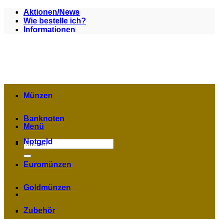
Zum
Aktionen/News
Inhalt
Wie bestelle ich?
springen
Informationen
Münzen
Banknoten
Menü
Notgeld
Suchen
nach:
Euromünzen
Goldmünzen
Zubehör