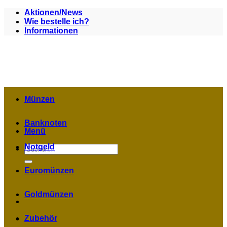
Zum
Aktionen/News
Inhalt
Wie bestelle ich?
springen
Informationen
Münzen
Banknoten
Menü
Notgeld
Suchen
nach:
Euromünzen
Goldmünzen
Zubehör