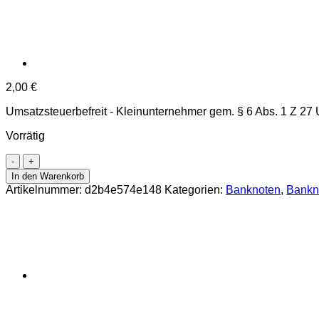
2,00
€
Umsatzsteuerbefreit - Kleinunternehmer gem. § 6 Abs. 1 Z 27
Vorrätig
Madagascar
-
In den Warenkorb
500
Artikelnummer:
d2b4e574e148
Kategorien:
Banknoten
,
Bankn
Ariary
2004,
(P.88a)
Erh.
UNC
Menge