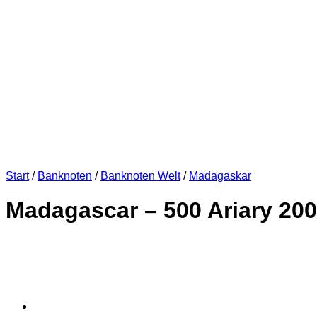
Start
/
Banknoten
/
Banknoten Welt
/
Madagaskar
Madagascar – 500 Ariary 200