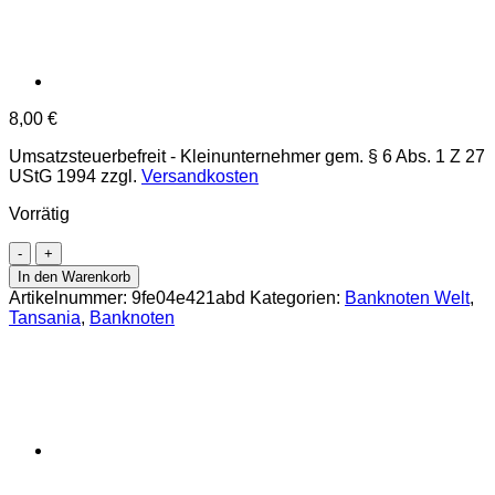
8,00
€
Umsatzsteuerbefreit - Kleinunternehmer gem. § 6 Abs. 1 Z 27
UStG 1994
zzgl.
Versandkosten
Vorrätig
Tanzania
-
In den Warenkorb
10
Artikelnummer:
9fe04e421abd
Kategorien:
Banknoten Welt
,
Shilingi
Tansania
,
Banknoten
ND(1978),
(P.6b)
Erh.
UNC
Menge