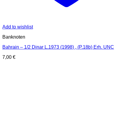
Add to wishlist
Banknoten
Bahrain – 1/2 Dinar L.1973 (1998) , (P.18b) Erh. UNC
7,00
€