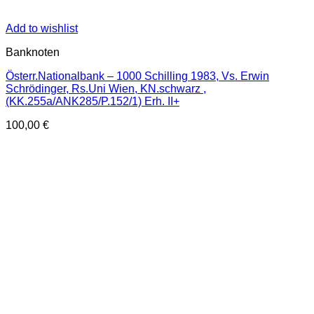
Add to wishlist
Banknoten
Österr.Nationalbank – 1000 Schilling 1983, Vs. Erwin
Schrödinger, Rs.Uni Wien, KN.schwarz ,
(KK.255a/ANK285/P.152/1) Erh. II+
100,00
€