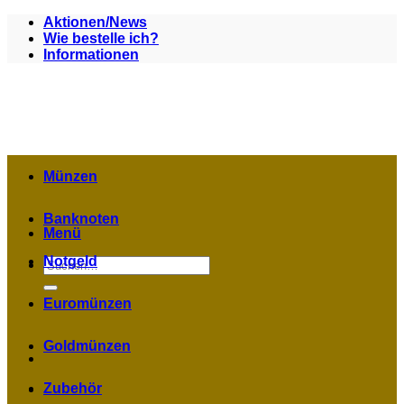
Zum
Aktionen/News
Inhalt
Wie bestelle ich?
springen
Informationen
Münzen
Banknoten
Menü
Notgeld
Suchen
nach:
Euromünzen
Goldmünzen
Zubehör