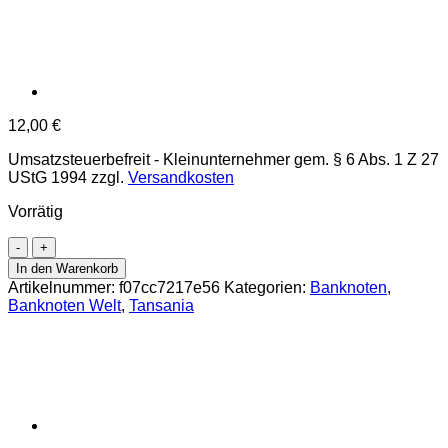
12,00
€
Umsatzsteuerbefreit - Kleinunternehmer gem. § 6 Abs. 1 Z 27
UStG 1994
zzgl.
Versandkosten
Vorrätig
Tanzania
-
In den Warenkorb
5000
Artikelnummer:
f07cc7217e56
Kategorien:
Banknoten
,
Shilingi
Banknoten Welt
,
Tansania
ND(2003),
(P.38)
Erh.
UNC
Menge