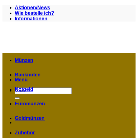
Zum
Aktionen/News
Inhalt
Wie bestelle ich?
springen
Informationen
Münzen
Banknoten
Menü
Notgeld
Suchen
nach:
Euromünzen
Goldmünzen
Zubehör