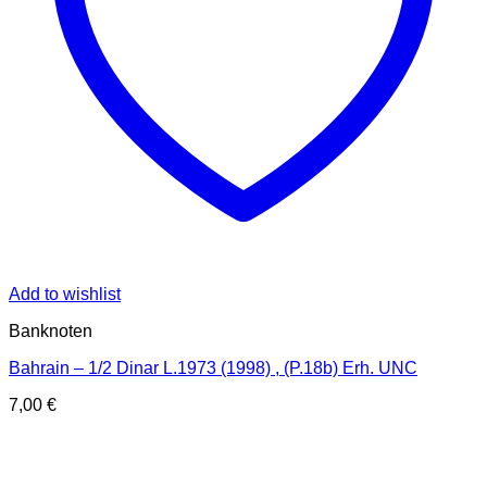
Add to wishlist
Banknoten
Bahrain – 1/2 Dinar L.1973 (1998) , (P.18b) Erh. UNC
7,00
€