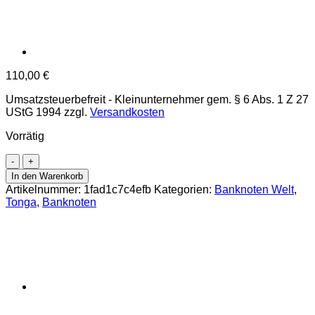
110,00
€
Umsatzsteuerbefreit - Kleinunternehmer gem. § 6 Abs. 1 Z 27
UStG 1994
zzgl.
Versandkosten
Vorrätig
Tonga
-
In den Warenkorb
100
Artikelnummer:
1fad1c7c4efb
Kategorien:
Banknoten Welt
,
Pa`anga
Tonga
,
Banknoten
ND(2008),
(P.43)
Erh.
UNC
Menge