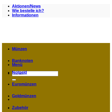
Zum
Aktionen/News
Inhalt
Wie bestelle ich?
springen
Informationen
Münzen
Banknoten
Menü
Notgeld
Suchen
nach:
Euromünzen
Goldmünzen
Zubehör