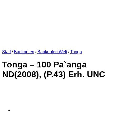
Start
/
Banknoten
/
Banknoten Welt
/
Tonga
Tonga – 100 Pa`anga
ND(2008), (P.43) Erh. UNC