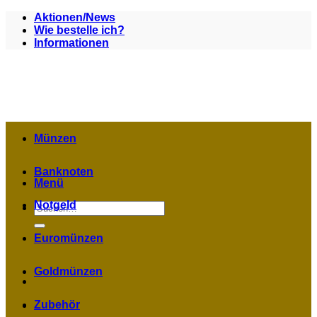
Zum
Aktionen/News
Inhalt
Wie bestelle ich?
springen
Informationen
Münzen
Banknoten
Menü
Notgeld
Suchen
nach:
Euromünzen
Goldmünzen
Zubehör