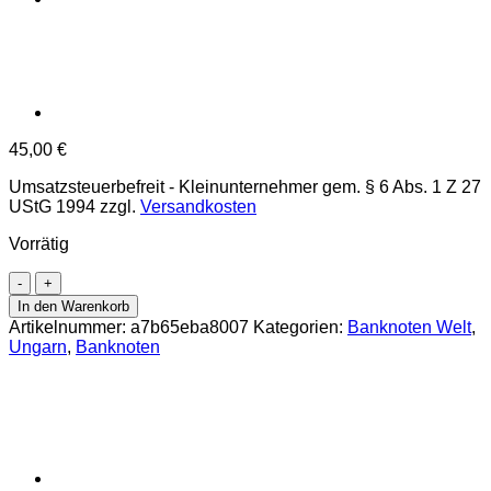
45,00
€
Umsatzsteuerbefreit - Kleinunternehmer gem. § 6 Abs. 1 Z 27
UStG 1994
zzgl.
Versandkosten
Vorrätig
Ungarn
-
In den Warenkorb
1000
Artikelnummer:
a7b65eba8007
Kategorien:
Banknoten Welt
,
Forint
Ungarn
,
Banknoten
25.3.1983,
(P.173a)
Erh.
XF
Menge