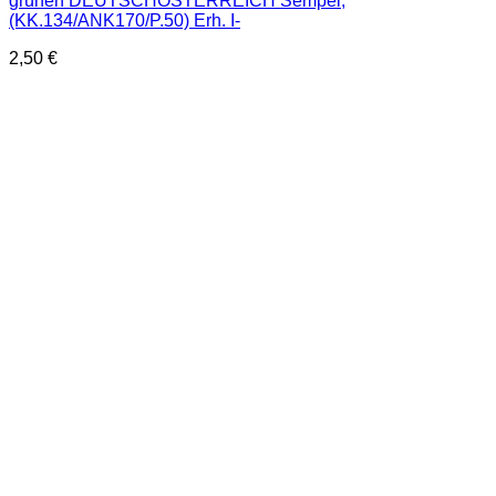
grünen DEUTSCHÖSTERREICH Sempel,
(KK.134/ANK170/P.50) Erh. I-
2,50
€