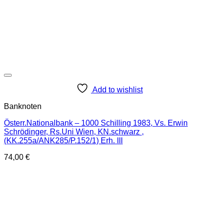
Add to wishlist
Banknoten
Österr.Nationalbank – 1000 Schilling 1983, Vs. Erwin
Schrödinger, Rs.Uni Wien, KN.schwarz ,
(KK.255a/ANK285/P.152/1) Erh. III
74,00
€