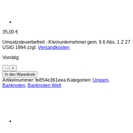
35,00
€
Umsatzsteuerbefreit - Kleinunternehmer gem. § 6 Abs. 1 Z 27
UStG 1994
zzgl.
Versandkosten
Vorrätig
Ungarn
-
In den Warenkorb
500
Artikelnummer:
fe854e361eea
Kategorien:
Ungarn
,
Forint
Banknoten
,
Banknoten Welt
1998,
(P.179a)
Erh.
UNC
Menge