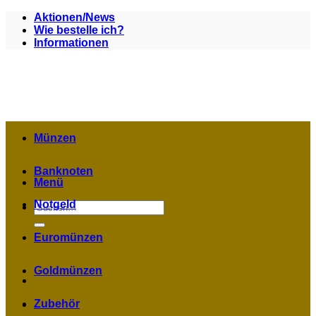
Zum
Aktionen/News
Inhalt
Wie bestelle ich?
springen
Informationen
Münzen
Banknoten
Menü
Notgeld
Suchen
nach:
Euromünzen
Goldmünzen
Zubehör