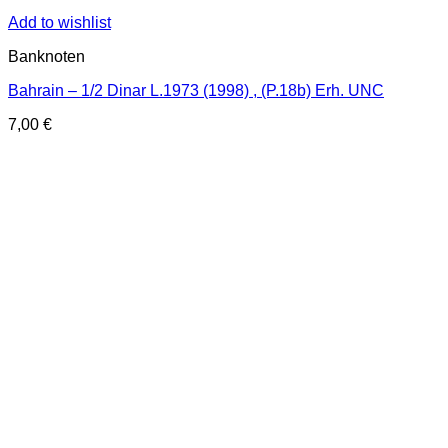
Add to wishlist
Banknoten
Bahrain – 1/2 Dinar L.1973 (1998) , (P.18b) Erh. UNC
7,00
€