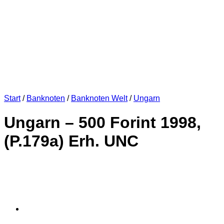
Start
/
Banknoten
/
Banknoten Welt
/
Ungarn
Ungarn – 500 Forint 1998,
(P.179a) Erh. UNC