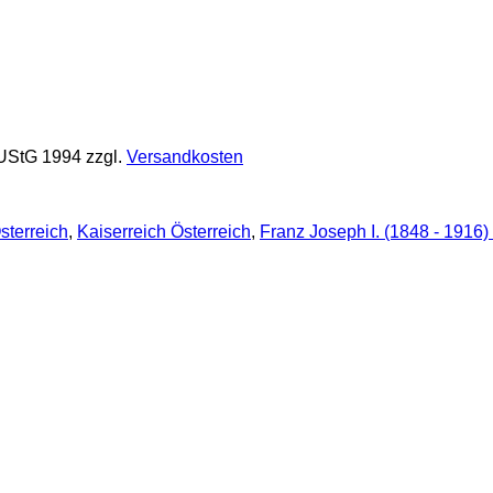
 UStG 1994
zzgl.
Versandkosten
terreich
,
Kaiserreich Österreich
,
Franz Joseph I. (1848 - 1916