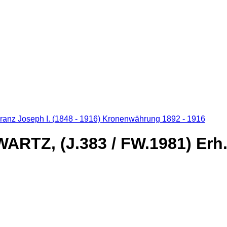
ranz Joseph I. (1848 - 1916) Kronenwährung 1892 - 1916
RTZ, (J.383 / FW.1981) Erh. 