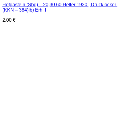
Hofgastein (Sbg) – 20,30,60 Heller 1920 , Druck ocker ,
(KKN – 384)Ib) Erh. I
2,00
€