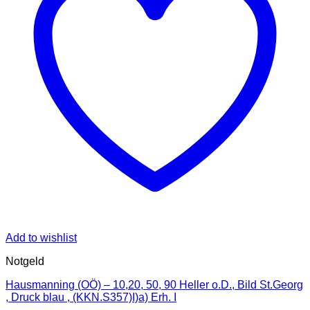
Add to wishlist
Notgeld
Hausmanning (OÖ) – 10,20, 50, 90 Heller o.D., Bild St.Georg
, Druck blau , (KKN.S357)I)a) Erh. I