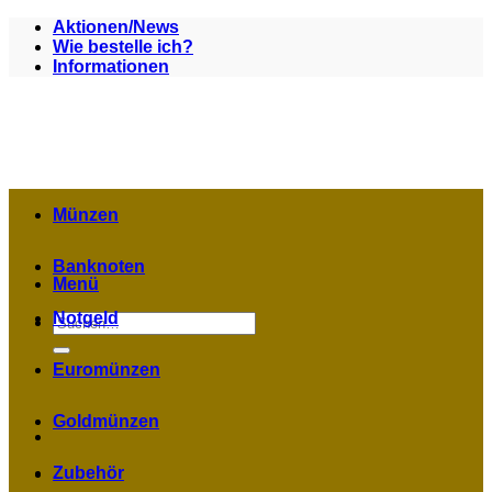
Zum
Aktionen/News
Inhalt
Wie bestelle ich?
springen
Informationen
Münzen
Banknoten
Menü
Notgeld
Suchen
nach:
Euromünzen
Goldmünzen
Zubehör