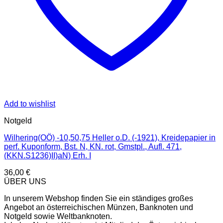
Add to wishlist
Notgeld
Wilhering(OÖ) -10,50,75 Heller o.D. (-1921), Kreidepapier in
perf. Kuponform, Bst. N, KN. rot, Gmstpl., Aufl. 471,
(KKN.S1236)II)aN) Erh. I
36,00
€
ÜBER UNS
In unserem Webshop finden Sie ein ständiges großes
Angebot an österreichischen Münzen, Banknoten und
Notgeld sowie Weltbanknoten.