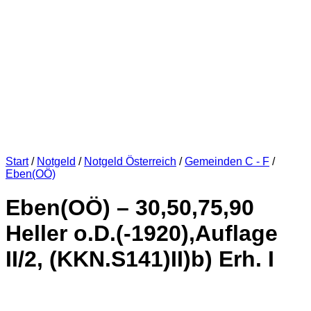
Start
/
Notgeld
/
Notgeld Österreich
/
Gemeinden C - F
/
Eben(OÖ)
Eben(OÖ) – 30,50,75,90
Heller o.D.(-1920),Auflage
II/2, (KKN.S141)II)b) Erh. I