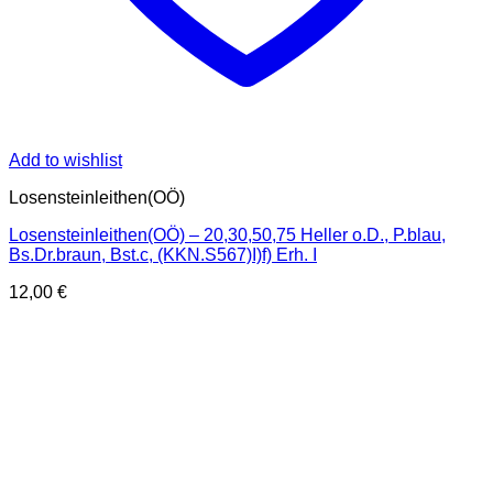
Add to wishlist
Losensteinleithen(OÖ)
Losensteinleithen(OÖ) – 20,30,50,75 Heller o.D., P.blau,
Bs.Dr.braun, Bst.c, (KKN.S567)I)f) Erh. I
12,00
€