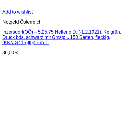
Add to wishlist
Notgeld Österreich
Inzersdorf(OÖ) – 5,25,75 Heller o.D.,(-1.2.1921), Kp.grün,
Druck bds. schwarz mit Gmstpl., 150 Serien, fleckig,
(KKN.S415)III)j) Erh. I-
36,00
€