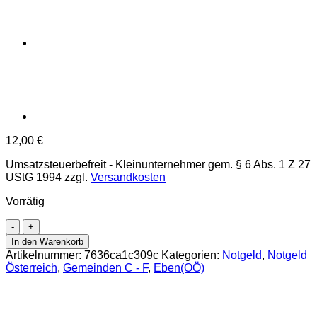
12,00
€
Umsatzsteuerbefreit - Kleinunternehmer gem. § 6 Abs. 1 Z 27
UStG 1994
zzgl.
Versandkosten
Vorrätig
Eben(OÖ)
-
In den Warenkorb
30,50,75,90
Artikelnummer:
7636ca1c309c
Kategorien:
Notgeld
,
Notgeld
Heller
Österreich
,
Gemeinden C - F
,
Eben(OÖ)
o.D.
(-1920),Auflage
II/2,
(KKN.S141)II)b)