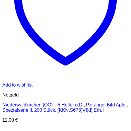
Add to wishlist
Notgeld
Niederwaldkirchen (OÖ) – 5 Heller o.D., P.orange, Bild Apfel,
Spezialserie II, 200 Stück, (KKN.S673)VI)d) Erh. I
12,00
€