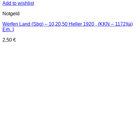
Add to wishlist
Notgeld
Werfen Land (Sbg) – 10,20,50 Heller 1920 , (KKN – 1172)Ia)
Erh. I
2,50
€