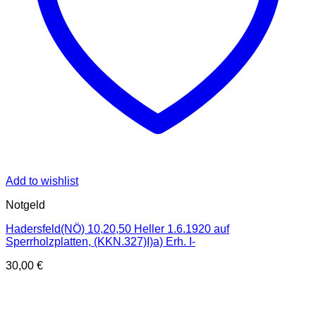
Add to wishlist
Notgeld
Hadersfeld(NÖ) 10,20,50 Heller 1.6.1920 auf
Sperrholzplatten, (KKN.327)I)a) Erh. I-
30,00
€