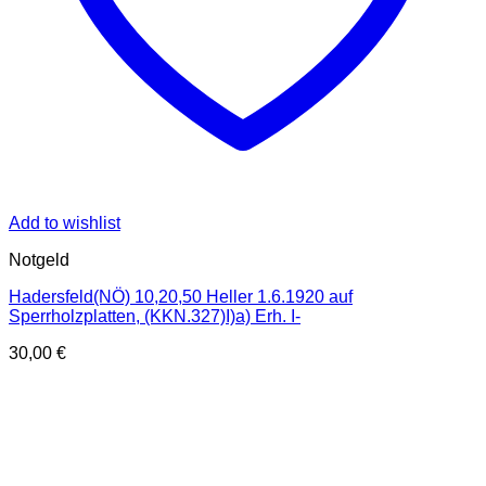
Add to wishlist
Notgeld
Hadersfeld(NÖ) 10,20,50 Heller 1.6.1920 auf
Sperrholzplatten, (KKN.327)I)a) Erh. I-
30,00
€