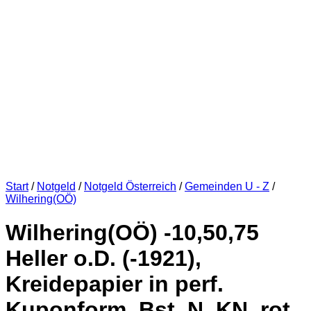
Start
/
Notgeld
/
Notgeld Österreich
/
Gemeinden U - Z
/
Wilhering(OÖ)
Wilhering(OÖ) -10,50,75
Heller o.D. (-1921),
Kreidepapier in perf.
Kuponform, Bst. N, KN. rot,