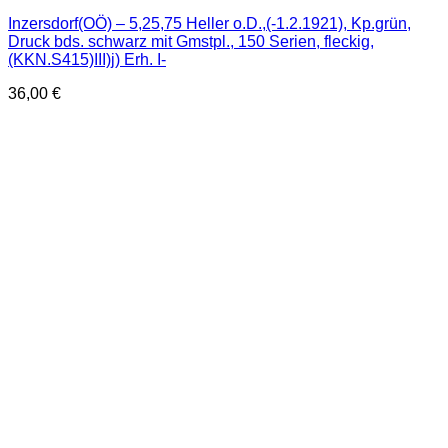
Inzersdorf(OÖ) – 5,25,75 Heller o.D.,(-1.2.1921), Kp.grün,
Druck bds. schwarz mit Gmstpl., 150 Serien, fleckig,
(KKN.S415)III)j) Erh. I-
36,00
€