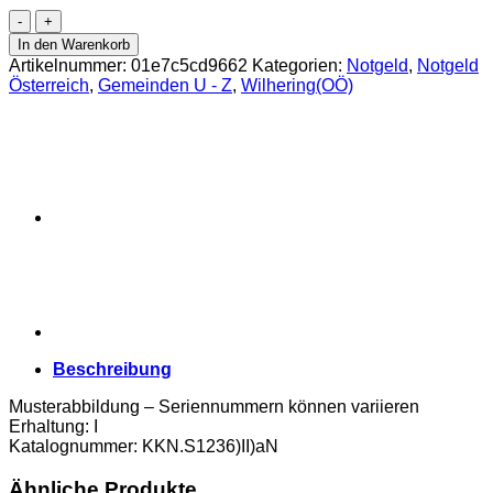
Wilhering(OÖ)
-10,50,75
In den Warenkorb
Heller
Artikelnummer:
01e7c5cd9662
Kategorien:
Notgeld
,
Notgeld
o.D.
Österreich
,
Gemeinden U - Z
,
Wilhering(OÖ)
(-1921),
Kreidepapier
in
perf.
Kuponform,
Bst.
N,
KN.
rot,
Gmstpl.,
Aufl.
471,
(KKN.S1236)II)aN)
Erh.
Beschreibung
I
Menge
Musterabbildung – Seriennummern können variieren
Erhaltung: I
Katalognummer: KKN.S1236)II)aN
Ähnliche Produkte