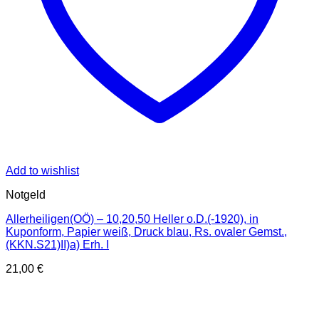
Add to wishlist
Notgeld
Allerheiligen(OÖ) – 10,20,50 Heller o.D.(-1920), in
Kuponform, Papier weiß, Druck blau, Rs. ovaler Gemst.,
(KKN.S21)II)a) Erh. I
21,00
€