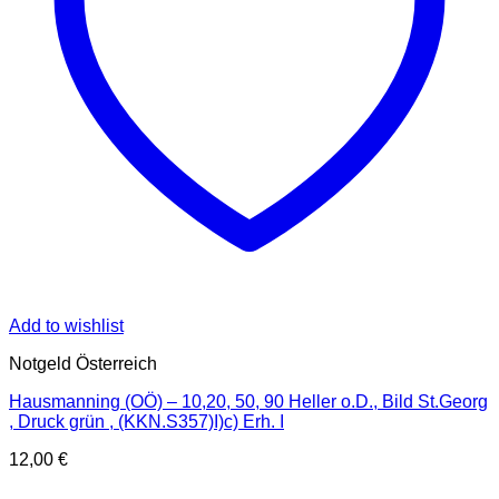
Add to wishlist
Notgeld Österreich
Hausmanning (OÖ) – 10,20, 50, 90 Heller o.D., Bild St.Georg
, Druck grün , (KKN.S357)I)c) Erh. I
12,00
€