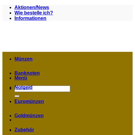
Zum
Aktionen/News
Inhalt
Wie bestelle ich?
springen
Informationen
Münzen
Banknoten
Menü
Notgeld
Suchen
nach:
Euromünzen
Goldmünzen
Zubehör