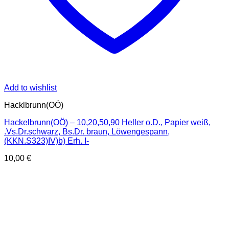
Add to wishlist
Hacklbrunn(OÖ)
Hackelbrunn(OÖ) – 10,20,50,90 Heller o.D., Papier weiß,
.Vs.Dr.schwarz, Bs.Dr. braun, Löwengespann,
(KKN.S323)IV)b) Erh. I-
10,00
€