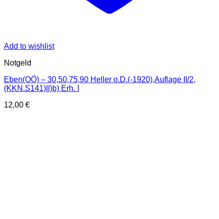
Add to wishlist
Notgeld
Eben(OÖ) – 30,50,75,90 Heller o.D.(-1920),Auflage II/2,
(KKN.S141)II)b) Erh. I
12,00
€