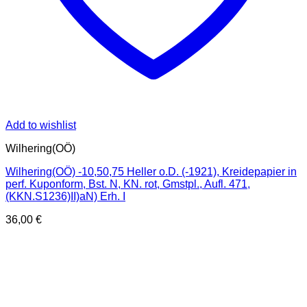
Add to wishlist
Wilhering(OÖ)
Wilhering(OÖ) -10,50,75 Heller o.D. (-1921), Kreidepapier in
perf. Kuponform, Bst. N, KN. rot, Gmstpl., Aufl. 471,
(KKN.S1236)II)aN) Erh. I
36,00
€