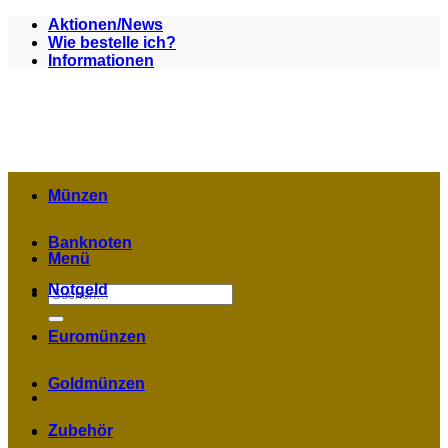
Zum
Aktionen/News
Inhalt
Wie bestelle ich?
springen
Informationen
Münzen
Banknoten
Menü
Notgeld
Suchen
nach:
Euromünzen
Goldmünzen
Zubehör