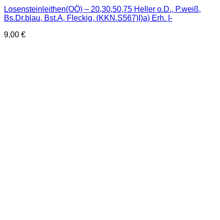
Losensteinleithen(OÖ) – 20,30,50,75 Heller o.D., P.weiß,
Bs.Dr.blau, Bst.A, Fleckig, (KKN.S567)I)a) Erh. I-
9,00
€