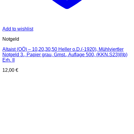
Add to wishlist
Notgeld
Altaist (OÖ) – 10,20,30,50 Heller o.D.(-1920), Mühlviertler
Notgeld 3., Papier grau, Gmst., Auflage 500, (KKN.S23)II)b)
Erh. II
12,00
€