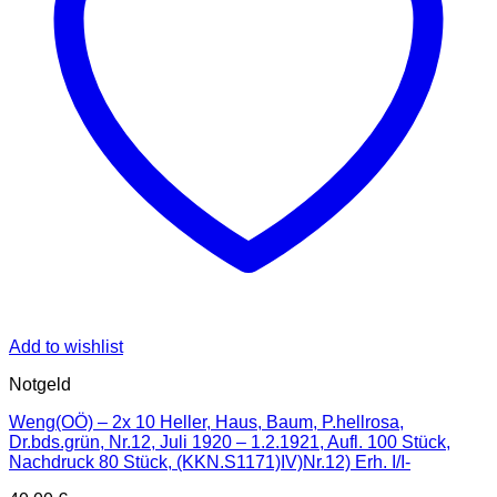
Add to wishlist
Notgeld
Weng(OÖ) – 2x 10 Heller, Haus, Baum, P.hellrosa,
Dr.bds.grün, Nr.12, Juli 1920 – 1.2.1921, Aufl. 100 Stück,
Nachdruck 80 Stück, (KKN.S1171)IV)Nr.12) Erh. I/I-