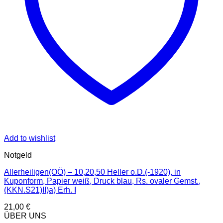
Add to wishlist
Notgeld
Allerheiligen(OÖ) – 10,20,50 Heller o.D.(-1920), in
Kuponform, Papier weiß, Druck blau, Rs. ovaler Gemst.,
(KKN.S21)II)a) Erh. I
21,00
€
ÜBER UNS