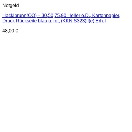
Notgeld
Hacklbrunn(OÖ) – 30,50,75,90 Heller o.D., Kartonpapier,
Druck Rückseite blau u. rot, (KKN.S323)II)e) Erh. I
48,00
€