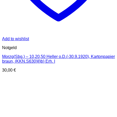
Add to wishlist
Notgeld
Morzg(Sbg.) – 10,20,50 Heller o.D.(-30.9.1920), Kartonpapier
braun, (KKN.S630)II)b) Erh. I
30,00
€