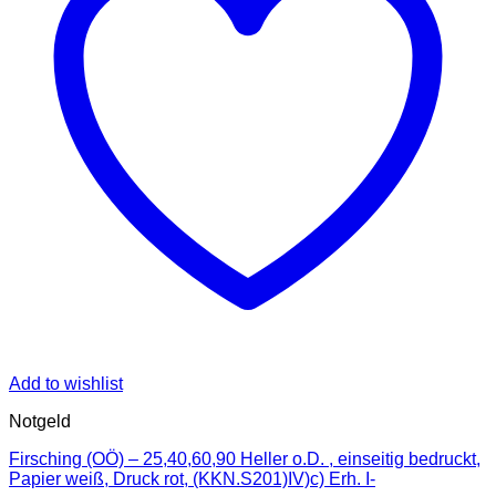
Add to wishlist
Notgeld
Firsching (OÖ) – 25,40,60,90 Heller o.D. , einseitig bedruckt,
Papier weiß, Druck rot, (KKN.S201)IV)c) Erh. I-