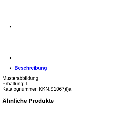
weiß,
Druck
Vs.
schwarz,
Bs.blau,
(KKN.S1067)I)a)
Erh.
I-
Menge
Beschreibung
Musterabbildung
Erhaltung: I-
Katalognummer: KKN.S1067)I)a
Ähnliche Produkte