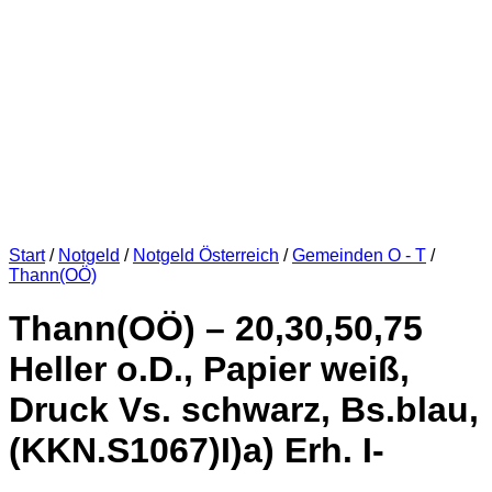
Start
/
Notgeld
/
Notgeld Österreich
/
Gemeinden O - T
/
Thann(OÖ)
Thann(OÖ) – 20,30,50,75
Heller o.D., Papier weiß,
Druck Vs. schwarz, Bs.blau,
(KKN.S1067)I)a) Erh. I-