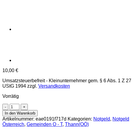
10,00
€
Umsatzsteuerbefreit - Kleinunternehmer gem. § 6 Abs. 1 Z 27
UStG 1994
zzgl.
Versandkosten
Vorrätig
Thann(OÖ)
-
In den Warenkorb
20,30,50,75
Artikelnummer:
eae0191f717d
Kategorien:
Notgeld
,
Notgeld
Heller
Österreich
,
Gemeinden O - T
,
Thann(OÖ)
o.D.,
Papier