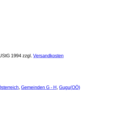
 UStG 1994
zzgl.
Versandkosten
sterreich
,
Gemeinden G - H
,
Gugu(OÖ)