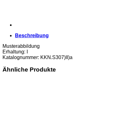
(KKN.S307)II)a)
Erh.
I
Menge
Beschreibung
Musterabbildung
Erhaltung: I
Katalognummer: KKN.S307)II)a
Ähnliche Produkte