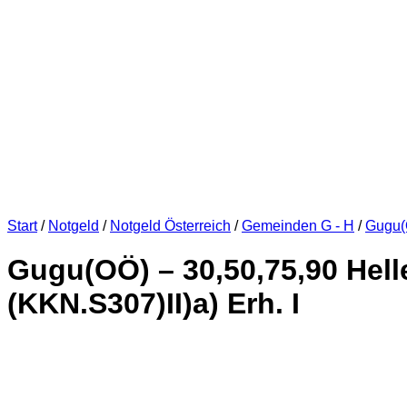
Start
/
Notgeld
/
Notgeld Österreich
/
Gemeinden G - H
/
Gugu(
Gugu(OÖ) – 30,50,75,90 Helle
(KKN.S307)II)a) Erh. I