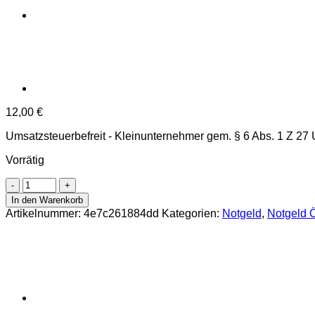
12,00
€
Umsatzsteuerbefreit - Kleinunternehmer gem. § 6 Abs. 1 Z 27
Vorrätig
Gugu(OÖ)
-
In den Warenkorb
30,50,75,90
Artikelnummer:
4e7c261884dd
Kategorien:
Notgeld
,
Notgeld Ö
Heller
o.D.
(-31.12.1920),
2.
Auflage
-
Ausgabe
I,