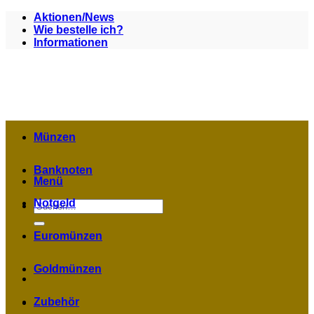
Zum
Aktionen/News
Inhalt
Wie bestelle ich?
springen
Informationen
Münzen
Banknoten
Menü
Notgeld
Suchen
nach:
Euromünzen
Goldmünzen
Zubehör