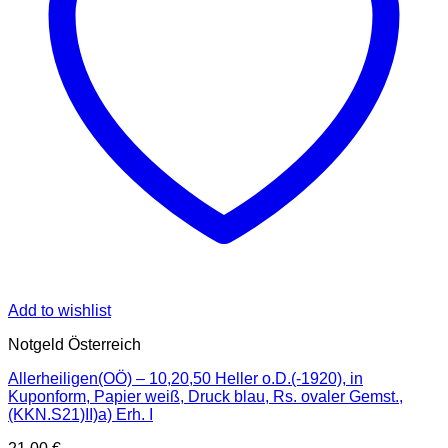
Add to wishlist
Notgeld Österreich
Allerheiligen(OÖ) – 10,20,50 Heller o.D.(-1920), in
Kuponform, Papier weiß, Druck blau, Rs. ovaler Gemst.,
(KKN.S21)II)a) Erh. I