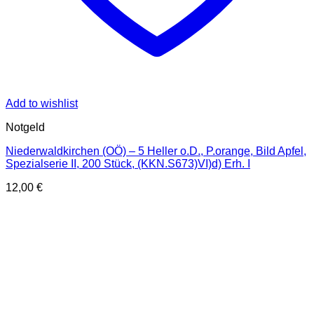
Add to wishlist
Notgeld
Niederwaldkirchen (OÖ) – 5 Heller o.D., P.orange, Bild Apfel,
Spezialserie II, 200 Stück, (KKN.S673)VI)d) Erh. I
12,00
€