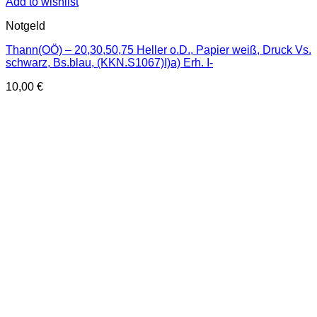
Add to wishlist
Notgeld
Thann(OÖ) – 20,30,50,75 Heller o.D., Papier weiß, Druck Vs.
schwarz, Bs.blau, (KKN.S1067)I)a) Erh. I-
10,00
€