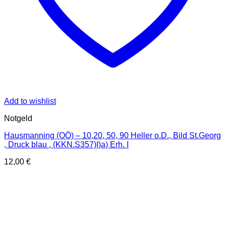
Add to wishlist
Notgeld
Hausmanning (OÖ) – 10,20, 50, 90 Heller o.D., Bild St.Georg
, Druck blau , (KKN.S357)I)a) Erh. I
12,00
€