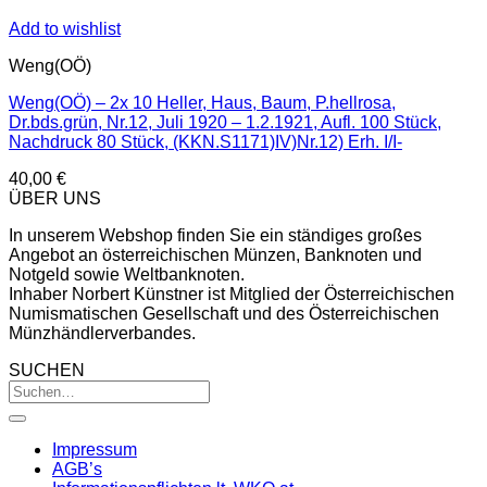
Add to wishlist
Weng(OÖ)
Weng(OÖ) – 2x 10 Heller, Haus, Baum, P.hellrosa,
Dr.bds.grün, Nr.12, Juli 1920 – 1.2.1921, Aufl. 100 Stück,
Nachdruck 80 Stück, (KKN.S1171)IV)Nr.12) Erh. I/I-
40,00
€
ÜBER UNS
In unserem Webshop finden Sie ein ständiges großes
Angebot an österreichischen Münzen, Banknoten und
Notgeld sowie Weltbanknoten.
Inhaber Norbert Künstner ist Mitglied der Österreichischen
Numismatischen Gesellschaft und des Österreichischen
Münzhändlerverbandes.
SUCHEN
Impressum
AGB’s