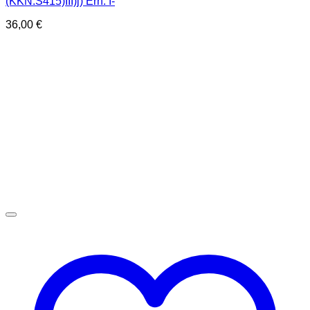
(KKN.S415)III)j) Erh. I-
36,00
€