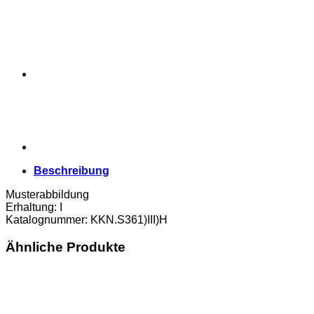
Überdruck
Einlösetermin
und
Bst.H,
(KKN.S361)III)H)
Erh.
I
Menge
Beschreibung
Musterabbildung
Erhaltung: I
Katalognummer: KKN.S361)III)H
Ähnliche Produkte