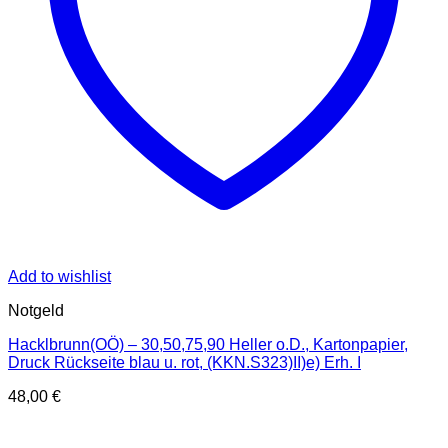
Add to wishlist
Notgeld
Hacklbrunn(OÖ) – 30,50,75,90 Heller o.D., Kartonpapier,
Druck Rückseite blau u. rot, (KKN.S323)II)e) Erh. I
48,00
€