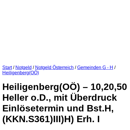
Start
/
Notgeld
/
Notgeld Österreich
/
Gemeinden G - H
/
Heiligenberg(OÖ)
Heiligenberg(OÖ) – 10,20,50
Heller o.D., mit Überdruck
Einlösetermin und Bst.H,
(KKN.S361)III)H) Erh. I