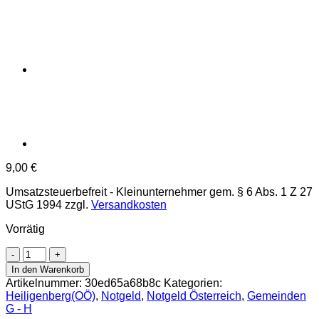
9,00
€
Umsatzsteuerbefreit - Kleinunternehmer gem. § 6 Abs. 1 Z 27
UStG 1994
zzgl.
Versandkosten
Vorrätig
Heiligenberg(OÖ)
-
In den Warenkorb
10,20,50
Artikelnummer:
30ed65a68b8c
Kategorien:
Heller
Heiligenberg(OÖ)
,
Notgeld
,
Notgeld Österreich
,
Gemeinden
o.D.,
G - H
mit