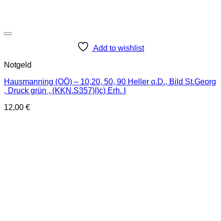
Add to wishlist
Notgeld
Hausmanning (OÖ) – 10,20, 50, 90 Heller o.D., Bild St.Georg
, Druck grün , (KKN.S357)I)c) Erh. I
12,00
€