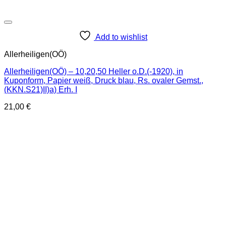
Add to wishlist
Allerheiligen(OÖ)
Allerheiligen(OÖ) – 10,20,50 Heller o.D.(-1920), in
Kuponform, Papier weiß, Druck blau, Rs. ovaler Gemst.,
(KKN.S21)II)a) Erh. I
21,00
€