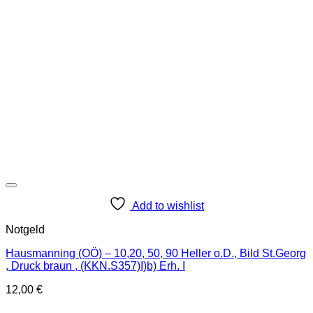
Add to wishlist
Notgeld
Hausmanning (OÖ) – 10,20, 50, 90 Heller o.D., Bild St.Georg
, Druck braun , (KKN.S357)I)b) Erh. I
12,00
€