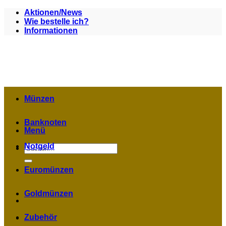
Zum
Aktionen/News
Inhalt
Wie bestelle ich?
springen
Informationen
Münzen
Banknoten
Menü
Notgeld
Suchen
nach:
Euromünzen
Goldmünzen
Zubehör