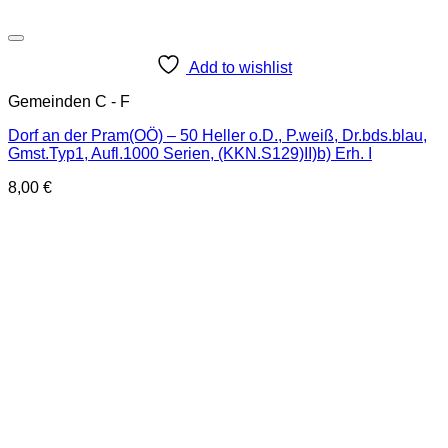
Add to wishlist
Gemeinden C - F
Dorf an der Pram(OÖ) – 50 Heller o.D., P.weiß, Dr.bds.blau,
Gmst.Typ1, Aufl.1000 Serien, (KKN.S129)II)b) Erh. I
8,00
€