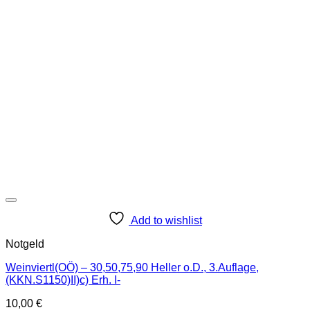
Add to wishlist
Notgeld
Weinviertl(OÖ) – 30,50,75,90 Heller o.D., 3.Auflage,
(KKN.S1150)II)c) Erh. I-
10,00
€