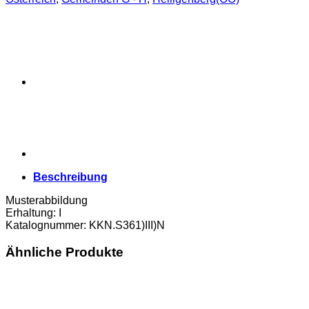
o.D.,
Vs.Zierleiste
in
der
Mitte
3
Verzierungen
,Rs.mit
Überdruck
Einlösetermin
und
Bst.N,
(KKN.S361)III)N)
Erh.
Beschreibung
I
Menge
Musterabbildung
Erhaltung: I
Katalognummer: KKN.S361)III)N
Ähnliche Produkte