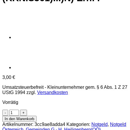
3,00
€
Umsatzsteuerbefreit - Kleinunternehmer gem. § 6 Abs. 1 Z 27
UStG 1994
zzgl.
Versandkosten
Vorrätig
Heiligenberg(OÖ)
-
In den Warenkorb
20
Artikelnummer:
3cc9ae8adda4
Kategorien:
Notgeld
,
Notgeld
Heller
Österreich
,
Gemeinden G - H
,
Heiligenberg(OÖ)