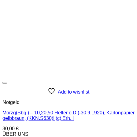
Add to wishlist
Notgeld
Morzg(Sbg.) – 10,20,50 Heller o.D.(-30.9.1920), Kartonpapier
gelbbraun, (KKN.S630)II)c) Erh. I
30,00
€
ÜBER UNS