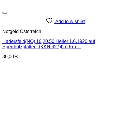
Add to wishlist
Notgeld Österreich
Hadersfeld(NÖ) 10,20,50 Heller 1.6.1920 auf
Sperrholzplatten, (KKN.327)I)a) Erh. I-
30,00
€