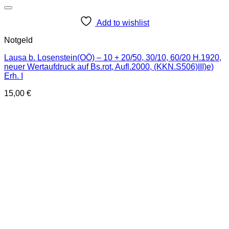
Add to wishlist
Notgeld
Lausa b. Losenstein(OÖ) – 10 + 20/50, 30/10, 60/20 H.1920,
neuer Wertaufdruck auf Bs.rot, Aufl.2000, (KKN.S506)III)e)
Erh. I
15,00
€