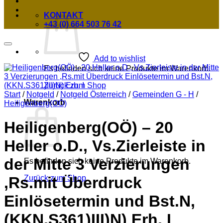
KONTAKT
+43 (0) 664 503 76 42
Add to wishlist
Es befinden sich keine Produkte im Warenkorb.
Zurück zum Shop
Start
/
Notgeld
/
Notgeld Österreich
/
Gemeinden G - H
/
Warenkorb
Heiligenberg(OÖ)
Heiligenberg(OÖ) – 20
Heller o.D., Vs.Zierleiste in
der Mitte 3 Verzierungen
Es befinden sich keine Produkte im Warenkorb.
Zurück zum Shop
,Rs.mit Überdruck
Einlösetermin und Bst.N,
(KKN.S361)III)N) Erh. I