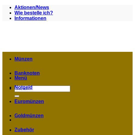
Zum
Aktionen/News
Inhalt
Wie bestelle ich?
springen
Informationen
Münzen
Banknoten
Menü
Notgeld
Suchen
nach:
Euromünzen
Goldmünzen
Zubehör