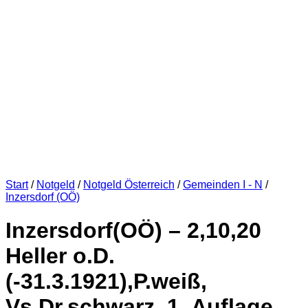
Start
/
Notgeld
/
Notgeld Österreich
/
Gemeinden I - N
/
Inzersdorf (OÖ)
Inzersdorf(OÖ) – 2,10,20
Heller o.D.
(-31.3.1921),P.weiß,
Vs.Dr.schwarz, 1. Auflage