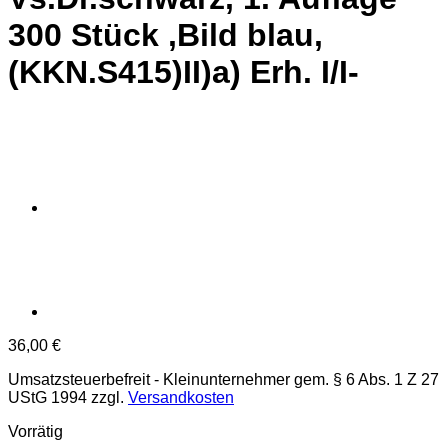
300 Stück ,Bild blau,
(KKN.S415)II)a) Erh. I/I-
36,00
€
Umsatzsteuerbefreit - Kleinunternehmer gem. § 6 Abs. 1 Z 27
UStG 1994
zzgl.
Versandkosten
Vorrätig