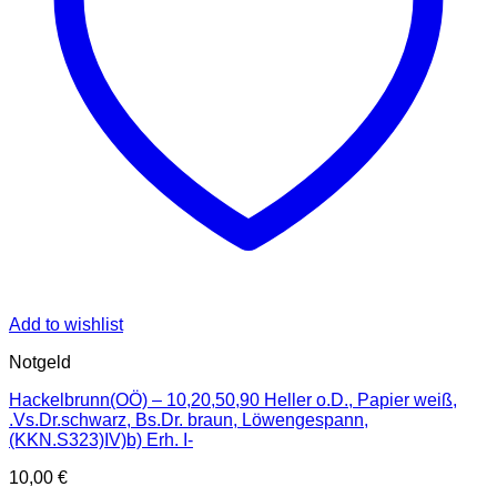
Add to wishlist
Notgeld
Hackelbrunn(OÖ) – 10,20,50,90 Heller o.D., Papier weiß,
.Vs.Dr.schwarz, Bs.Dr. braun, Löwengespann,
(KKN.S323)IV)b) Erh. I-
10,00
€