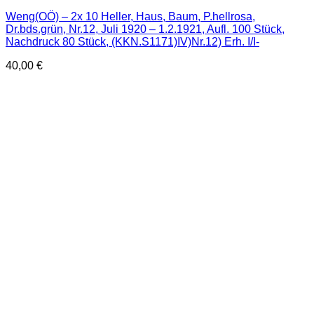
Weng(OÖ) – 2x 10 Heller, Haus, Baum, P.hellrosa,
Dr.bds.grün, Nr.12, Juli 1920 – 1.2.1921, Aufl. 100 Stück,
Nachdruck 80 Stück, (KKN.S1171)IV)Nr.12) Erh. I/I-
40,00
€