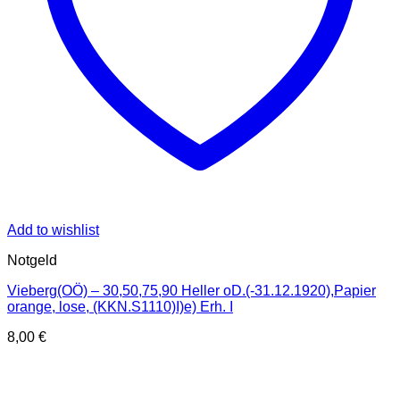
Add to wishlist
Notgeld
Vieberg(OÖ) – 30,50,75,90 Heller oD.(-31.12.1920),Papier
orange, lose, (KKN.S1110)I)e) Erh. I
8,00
€