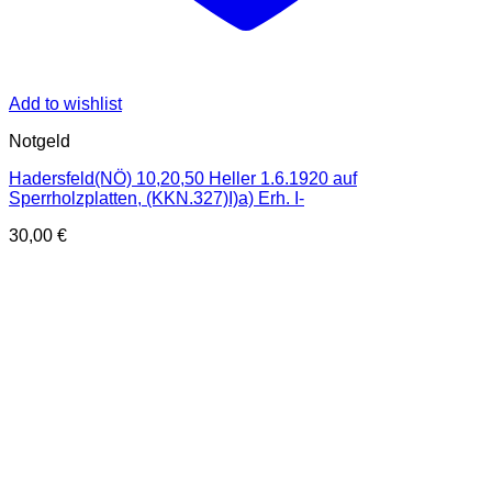
Add to wishlist
Notgeld
Hadersfeld(NÖ) 10,20,50 Heller 1.6.1920 auf
Sperrholzplatten, (KKN.327)I)a) Erh. I-
30,00
€