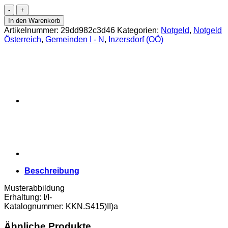
Inzersdorf(OÖ)
-
In den Warenkorb
2,10,20
Artikelnummer:
29dd982c3d46
Kategorien:
Notgeld
,
Notgeld
Heller
Österreich
,
Gemeinden I - N
,
Inzersdorf (OÖ)
o.D.
(-31.3.1921),P.weiß,
Vs.Dr.schwarz,
1.
Auflage
300
Stück
,Bild
blau,
(KKN.S415)II)a)
Erh.
I/I-
Menge
Beschreibung
Musterabbildung
Erhaltung: I/I-
Katalognummer: KKN.S415)II)a
Ähnliche Produkte