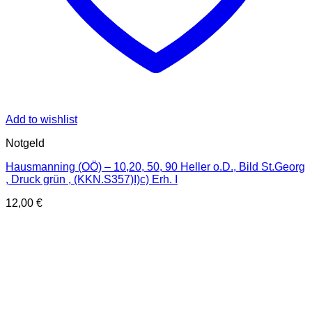
Add to wishlist
Notgeld
Hausmanning (OÖ) – 10,20, 50, 90 Heller o.D., Bild St.Georg
, Druck grün , (KKN.S357)I)c) Erh. I
12,00
€