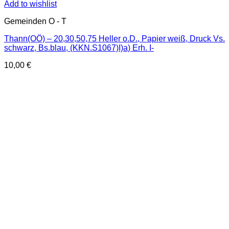
Add to wishlist
Gemeinden O - T
Thann(OÖ) – 20,30,50,75 Heller o.D., Papier weiß, Druck Vs.
schwarz, Bs.blau, (KKN.S1067)I)a) Erh. I-
10,00
€