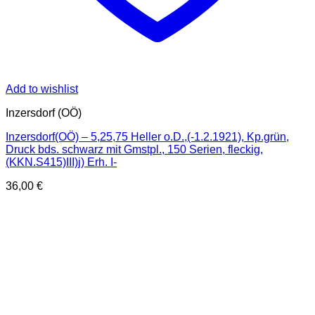
Add to wishlist
Inzersdorf (OÖ)
Inzersdorf(OÖ) – 5,25,75 Heller o.D.,(-1.2.1921), Kp.grün,
Druck bds. schwarz mit Gmstpl., 150 Serien, fleckig,
(KKN.S415)III)j) Erh. I-
36,00
€