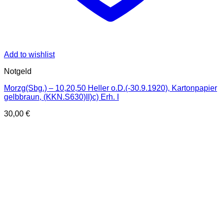
Add to wishlist
Notgeld
Morzg(Sbg.) – 10,20,50 Heller o.D.(-30.9.1920), Kartonpapier
gelbbraun, (KKN.S630)II)c) Erh. I
30,00
€