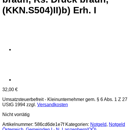
(KKN.S504)II)b) Erh. I
32,00
€
Umsatzsteuerbefreit - Kleinunternehmer gem. § 6 Abs. 1 Z 27
UStG 1994
zzgl.
Versandkosten
Nicht vorrätig
Artikelnummer:
586cd6de1e7f
Kategorien:
Notgeld
,
Notgeld
Österreich
,
Gemeinden I - N
,
Lanzenberg(OÖ)