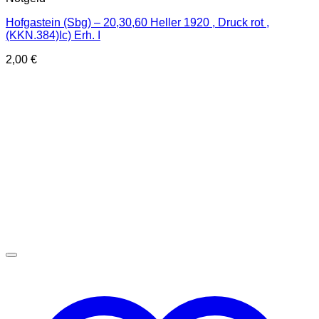
Hofgastein (Sbg) – 20,30,60 Heller 1920 , Druck rot ,
(KKN.384)Ic) Erh. I
2,00
€