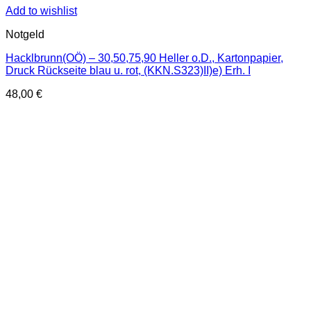
Add to wishlist
Notgeld
Hacklbrunn(OÖ) – 30,50,75,90 Heller o.D., Kartonpapier,
Druck Rückseite blau u. rot, (KKN.S323)II)e) Erh. I
48,00
€