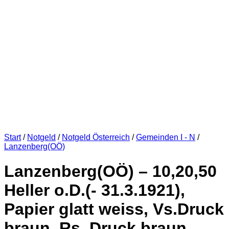
Start
/
Notgeld
/
Notgeld Österreich
/
Gemeinden I - N
/
Lanzenberg(OÖ)
Lanzenberg(OÖ) – 10,20,50
Heller o.D.(- 31.3.1921),
Papier glatt weiss, Vs.Druck
braun, Rs. Druck braun,