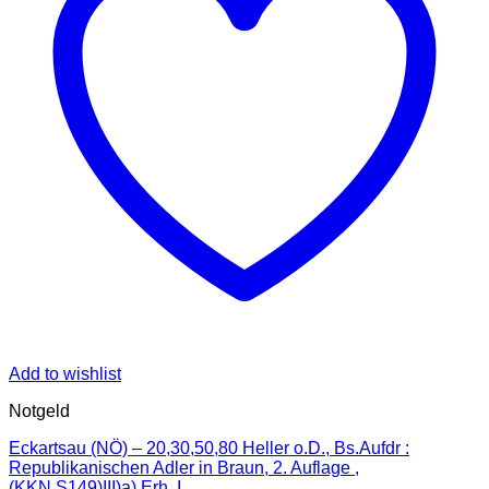
Add to wishlist
Notgeld
Eckartsau (NÖ) – 20,30,50,80 Heller o.D., Bs.Aufdr :
Republikanischen Adler in Braun, 2. Auflage ,
(KKN.S149)III)a) Erh. I