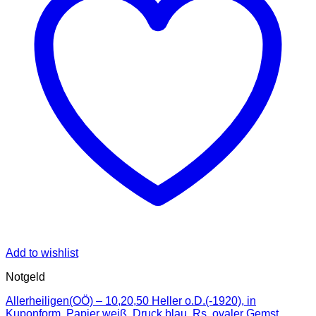
Add to wishlist
Notgeld
Allerheiligen(OÖ) – 10,20,50 Heller o.D.(-1920), in
Kuponform, Papier weiß, Druck blau, Rs. ovaler Gemst.,