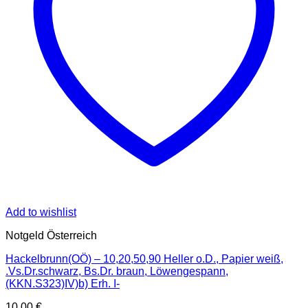
Add to wishlist
Notgeld Österreich
Hackelbrunn(OÖ) – 10,20,50,90 Heller o.D., Papier weiß,
.Vs.Dr.schwarz, Bs.Dr. braun, Löwengespann,
(KKN.S323)IV)b) Erh. I-
10,00
€