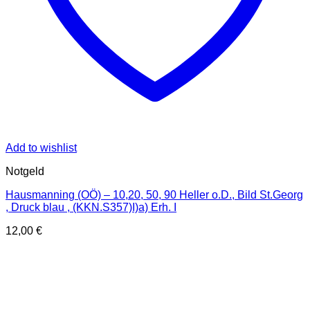
Add to wishlist
Notgeld
Hausmanning (OÖ) – 10,20, 50, 90 Heller o.D., Bild St.Georg
, Druck blau , (KKN.S357)I)a) Erh. I
12,00
€