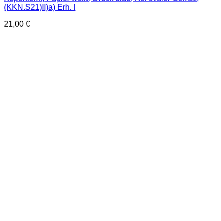
(KKN.S21)II)a) Erh. I
21,00
€