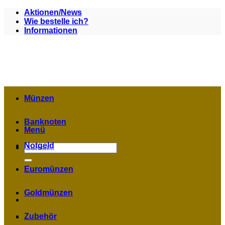
Zum
Aktionen/News
Inhalt
Wie bestelle ich?
springen
Informationen
Münzen
Banknoten
Menü
Notgeld
Suchen
nach:
Euromünzen
Goldmünzen
Zubehör