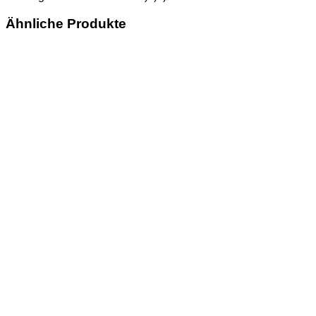
Erh.
I
Ähnliche Produkte
Menge