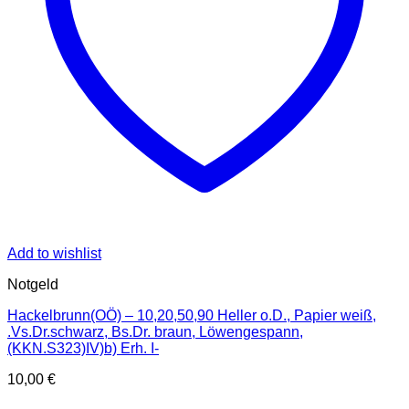
Add to wishlist
Notgeld
Hackelbrunn(OÖ) – 10,20,50,90 Heller o.D., Papier weiß,
.Vs.Dr.schwarz, Bs.Dr. braun, Löwengespann,
(KKN.S323)IV)b) Erh. I-
10,00
€