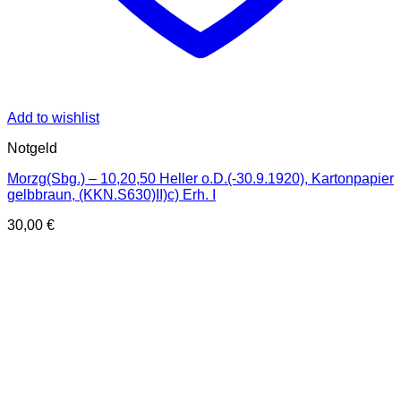
Add to wishlist
Notgeld
Morzg(Sbg.) – 10,20,50 Heller o.D.(-30.9.1920), Kartonpapier
gelbbraun, (KKN.S630)II)c) Erh. I
30,00
€