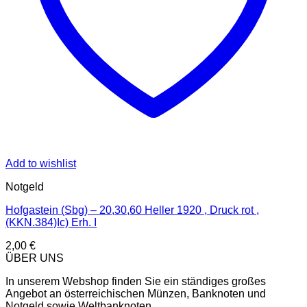
Add to wishlist
Notgeld
Hofgastein (Sbg) – 20,30,60 Heller 1920 , Druck rot ,
(KKN.384)Ic) Erh. I
2,00
€
ÜBER UNS
In unserem Webshop finden Sie ein ständiges großes
Angebot an österreichischen Münzen, Banknoten und
Notgeld sowie Weltbanknoten.