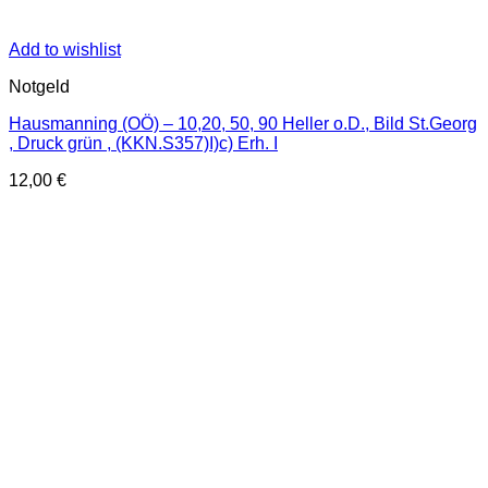
Add to wishlist
Notgeld
Hausmanning (OÖ) – 10,20, 50, 90 Heller o.D., Bild St.Georg
, Druck grün , (KKN.S357)I)c) Erh. I
12,00
€