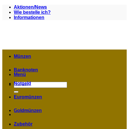
Zum
Aktionen/News
Inhalt
Wie bestelle ich?
springen
Informationen
Münzen
Banknoten
Menü
Notgeld
Suchen
nach:
Euromünzen
Goldmünzen
Zubehör