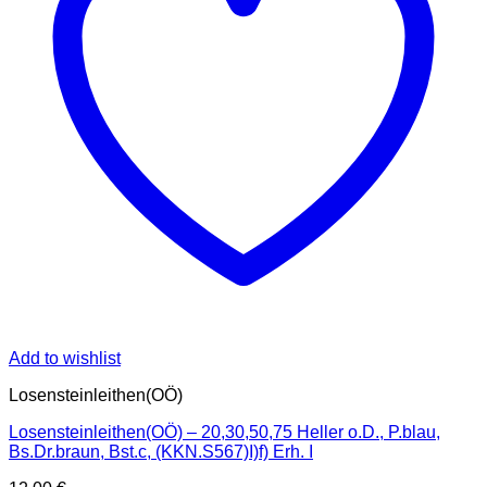
Add to wishlist
Losensteinleithen(OÖ)
Losensteinleithen(OÖ) – 20,30,50,75 Heller o.D., P.blau,
Bs.Dr.braun, Bst.c, (KKN.S567)I)f) Erh. I