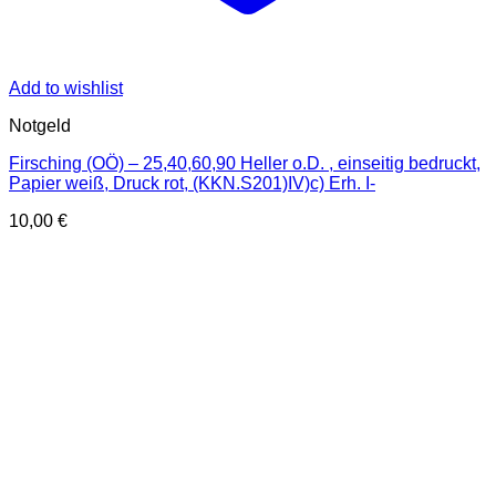
Add to wishlist
Notgeld
Firsching (OÖ) – 25,40,60,90 Heller o.D. , einseitig bedruckt,
Papier weiß, Druck rot, (KKN.S201)IV)c) Erh. I-
10,00
€