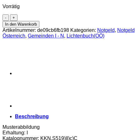
Vorrätig
Lichtenbuch(OÖ)
-
In den Warenkorb
20,30,50
Artikelnummer:
de09cb6fb198
Kategorien:
Notgeld
,
Notgeld
H.
Österreich
,
Gemeinden I - N
,
Lichtenbuch(OÖ)
o.D.,
(-1920),
Kuponform,
P.gelblich,
Vs.Text
:
20h
uur,
30h
nnr,
Gmst.
schwarz,
2.
Aufl,
Beschreibung
3000
St.,
Musterabbildung
Bs.Bst.C,
Erhaltung: I
(KKN.S519)II)c)C)
Katalognummer: KKN.S519)II)c)C