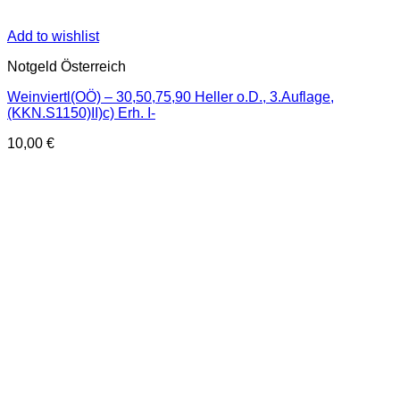
Add to wishlist
Notgeld Österreich
Weinviertl(OÖ) – 30,50,75,90 Heller o.D., 3.Auflage,
(KKN.S1150)II)c) Erh. I-
10,00
€