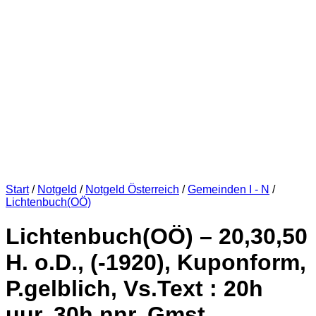
Start
/
Notgeld
/
Notgeld Österreich
/
Gemeinden I - N
/
Lichtenbuch(OÖ)
Lichtenbuch(OÖ) – 20,30,50
H. o.D., (-1920), Kuponform,
P.gelblich, Vs.Text : 20h
uur, 30h nnr, Gmst.