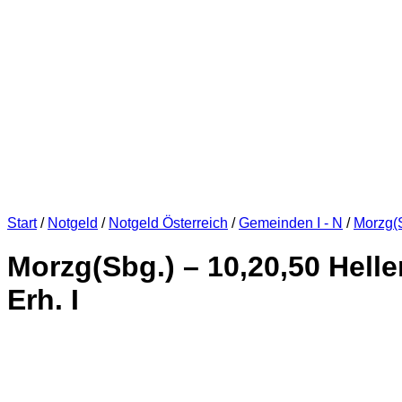
Start
/
Notgeld
/
Notgeld Österreich
/
Gemeinden I - N
/
Morzg(
Morzg(Sbg.) – 10,20,50 Helle
Erh. I