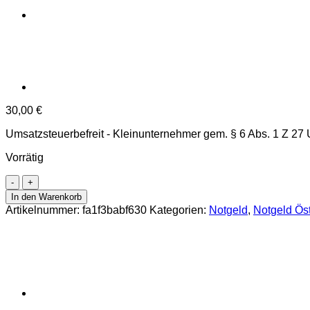
30,00
€
Umsatzsteuerbefreit - Kleinunternehmer gem. § 6 Abs. 1 Z 27
Vorrätig
Morzg(Sbg.)
-
In den Warenkorb
10,20,50
Artikelnummer:
fa1f3babf630
Kategorien:
Notgeld
,
Notgeld Öst
Heller
o.D.
(-30.9.1920),
Kartonpapier
braun,
(KKN.S630)II)b)
Erh.
I