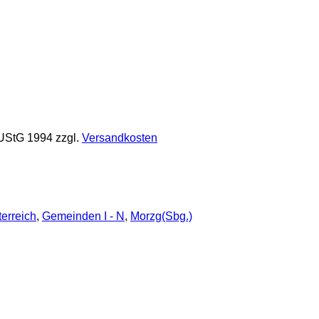
 UStG 1994
zzgl.
Versandkosten
erreich
,
Gemeinden I - N
,
Morzg(Sbg.)