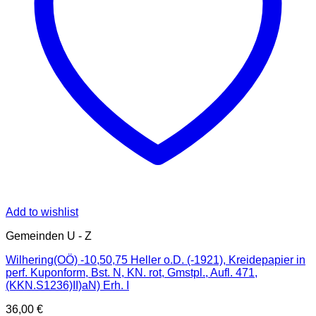
Add to wishlist
Gemeinden U - Z
Wilhering(OÖ) -10,50,75 Heller o.D. (-1921), Kreidepapier in
perf. Kuponform, Bst. N, KN. rot, Gmstpl., Aufl. 471,
(KKN.S1236)II)aN) Erh. I
36,00
€