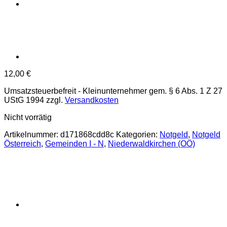
12,00
€
Umsatzsteuerbefreit - Kleinunternehmer gem. § 6 Abs. 1 Z 27
UStG 1994
zzgl.
Versandkosten
Nicht vorrätig
Artikelnummer:
d171868cdd8c
Kategorien:
Notgeld
,
Notgeld
Österreich
,
Gemeinden I - N
,
Niederwaldkirchen (OÖ)