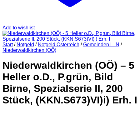
Add to wishlist
Start
/
Notgeld
/
Notgeld Österreich
/
Gemeinden I - N
/
Niederwaldkirchen (OÖ)
Niederwaldkirchen (OÖ) – 5
Heller o.D., P.grün, Bild
Birne, Spezialserie II, 200
Stück, (KKN.S673)VI)i) Erh. I