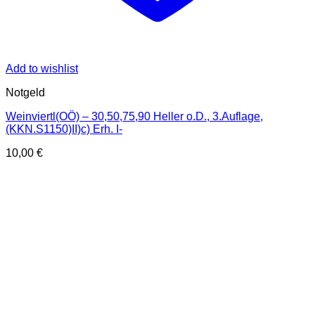
Add to wishlist
Notgeld
Weinviertl(OÖ) – 30,50,75,90 Heller o.D., 3.Auflage,
(KKN.S1150)II)c) Erh. I-
10,00
€