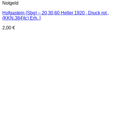
Notgeld
Hofgastein (Sbg) – 20,30,60 Heller 1920 , Druck rot ,
(KKN.384)Ic) Erh. I
2,00
€