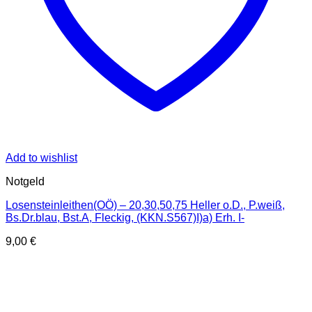
Add to wishlist
Notgeld
Losensteinleithen(OÖ) – 20,30,50,75 Heller o.D., P.weiß,
Bs.Dr.blau, Bst.A, Fleckig, (KKN.S567)I)a) Erh. I-
9,00
€