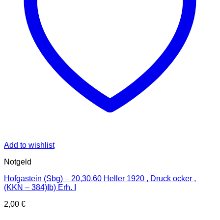
Add to wishlist
Notgeld
Hofgastein (Sbg) – 20,30,60 Heller 1920 , Druck ocker ,
(KKN – 384)Ib) Erh. I
2,00
€