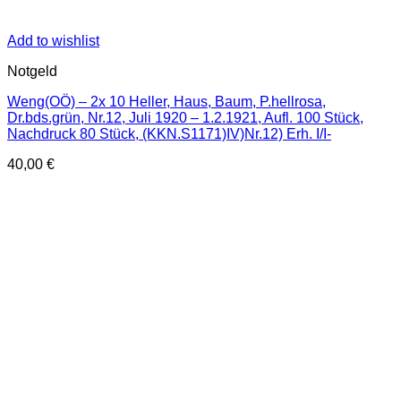
Add to wishlist
Notgeld
Weng(OÖ) – 2x 10 Heller, Haus, Baum, P.hellrosa,
Dr.bds.grün, Nr.12, Juli 1920 – 1.2.1921, Aufl. 100 Stück,
Nachdruck 80 Stück, (KKN.S1171)IV)Nr.12) Erh. I/I-
40,00
€