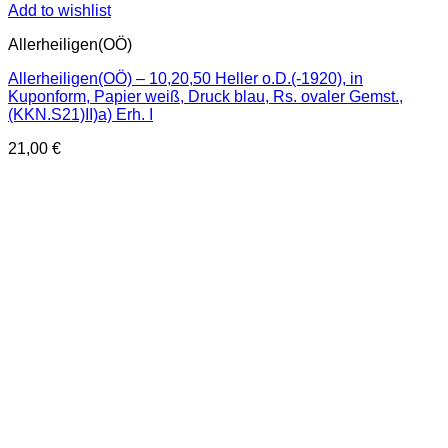
Add to wishlist
Allerheiligen(OÖ)
Allerheiligen(OÖ) – 10,20,50 Heller o.D.(-1920), in
Kuponform, Papier weiß, Druck blau, Rs. ovaler Gemst.,
(KKN.S21)II)a) Erh. I
21,00
€