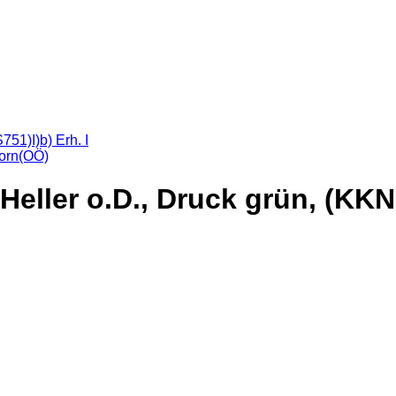
orn(OÖ)
eller o.D., Druck grün, (KKN.