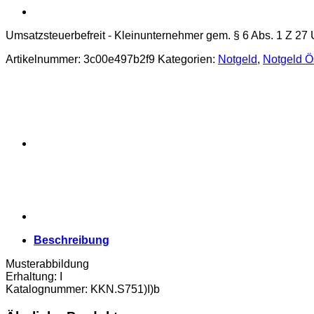
Umsatzsteuerbefreit - Kleinunternehmer gem. § 6 Abs. 1 Z 27
Artikelnummer:
3c00e497b2f9
Kategorien:
Notgeld
,
Notgeld Ö
Beschreibung
Musterabbildung
Erhaltung: I
Katalognummer: KKN.S751)I)b