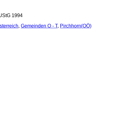
 UStG 1994
sterreich
,
Gemeinden O - T
,
Pirchhorn(OÖ)