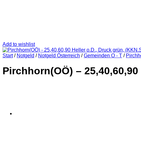
Add to wishlist
Start
/
Notgeld
/
Notgeld Österreich
/
Gemeinden O - T
/
Pirchh
Pirchhorn(OÖ) – 25,40,60,90 H