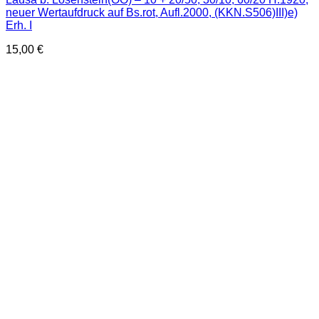
neuer Wertaufdruck auf Bs.rot, Aufl.2000, (KKN.S506)III)e)
Erh. I
15,00
€