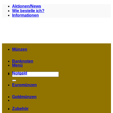
Zum
Aktionen/News
Inhalt
Wie bestelle ich?
springen
Informationen
Münzen
Banknoten
Menü
Notgeld
Suchen
nach:
Euromünzen
Goldmünzen
Zubehör