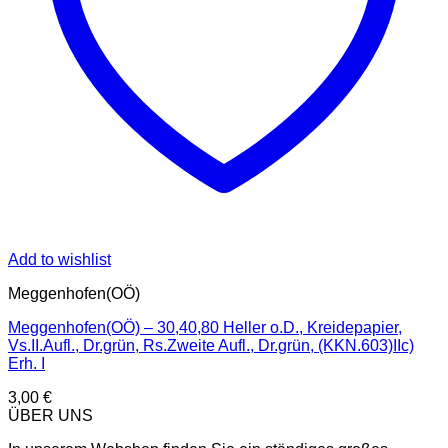
Add to wishlist
Meggenhofen(OÖ)
Meggenhofen(OÖ) – 30,40,80 Heller o.D., Kreidepapier,
Vs.II.Aufl., Dr.grün, Rs.Zweite Aufl., Dr.grün, (KKN.603)IIc)
Erh. I
3,00
€
ÜBER UNS