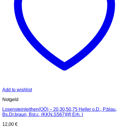
Add to wishlist
Notgeld
Losensteinleithen(OÖ) – 20,30,50,75 Heller o.D., P.blau,
Bs.Dr.braun, Bst.c, (KKN.S567)I)f) Erh. I
12,00
€