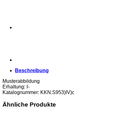
Landschaft
grün,
(KKN.S953)IV)c)
Erh.
I-
Menge
Beschreibung
Musterabbildung
Erhaltung: I-
Katalognummer: KKN.S953)IV)c
Ähnliche Produkte