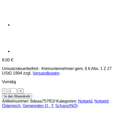
8,00
€
Umsatzsteuerbefreit - Kleinunternehmer gem. § 6 Abs. 1 Z 27
UStG 1994
zzgl.
Versandkosten
Vorrätig
Schanz(NÖ)
-
In den Warenkorb
10,30,50,75
Artikelnummer:
6deaa757f51f
Kategorien:
Notgeld
,
Notgeld
Heller
Österreich
,
Gemeinden O - T
,
Schanz(NÖ)
o.D.,
Druck