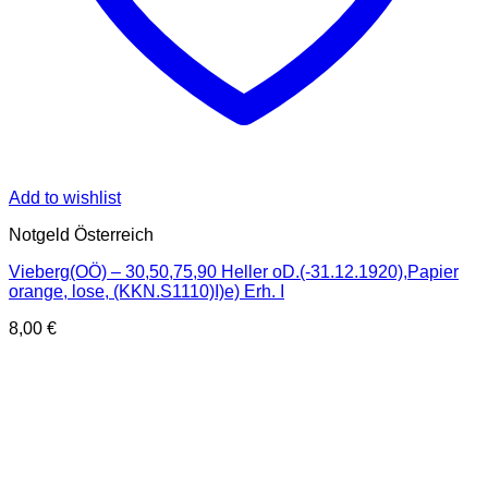
Add to wishlist
Notgeld Österreich
Vieberg(OÖ) – 30,50,75,90 Heller oD.(-31.12.1920),Papier
orange, lose, (KKN.S1110)I)e) Erh. I
8,00
€