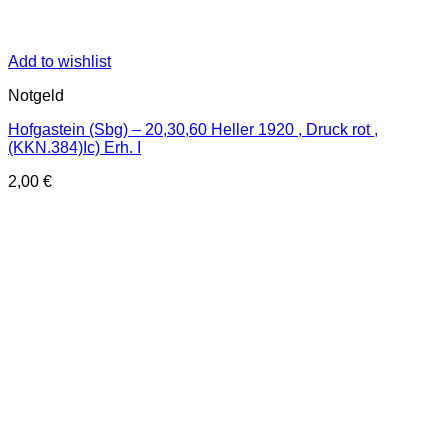
Add to wishlist
Notgeld
Hofgastein (Sbg) – 20,30,60 Heller 1920 , Druck rot ,
(KKN.384)Ic) Erh. I
2,00
€