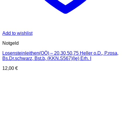
Add to wishlist
Notgeld
Losensteinleithen(OÖ) – 20,30,50,75 Heller o.D., P.rosa,
Bs.Dr.schwarz, Bst.b, (KKN.S567)I)e) Erh. I
12,00
€