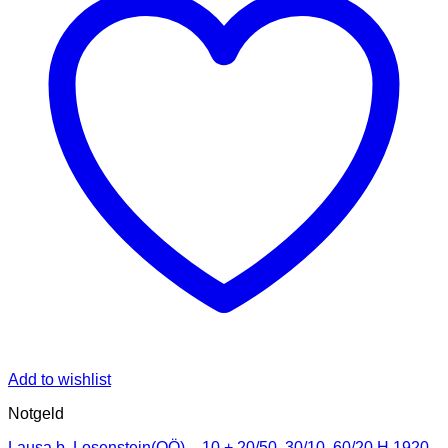
Add to wishlist
Notgeld
Lausa b. Losenstein(OÖ) – 10 + 20/50, 30/10, 60/20 H.1920,