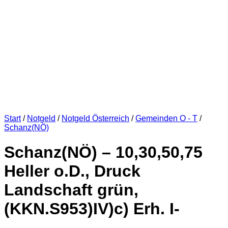
Start
/
Notgeld
/
Notgeld Österreich
/
Gemeinden O - T
/
Schanz(NÖ)
Schanz(NÖ) – 10,30,50,75
Heller o.D., Druck
Landschaft grün,
(KKN.S953)IV)c) Erh. I-