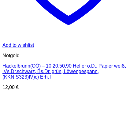
Add to wishlist
Notgeld
Hackelbrunn(OÖ) – 10,20,50,90 Heller o.D., Papier weiß,
.Vs.Dr.schwarz, Bs.Dr. grün, Löwengespann,
(KKN.S323)IV)c) Erh. I
12,00
€