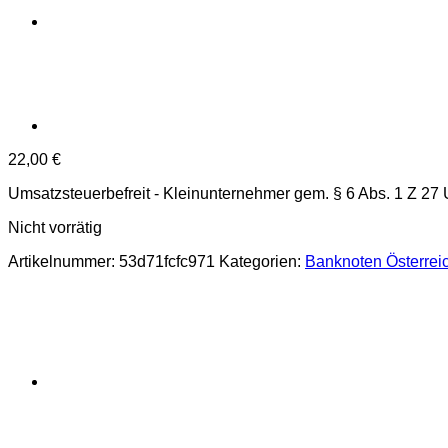
22,00
€
Umsatzsteuerbefreit - Kleinunternehmer gem. § 6 Abs. 1 Z 27
Nicht vorrätig
Artikelnummer:
53d71fcfc971
Kategorien:
Banknoten Österrei