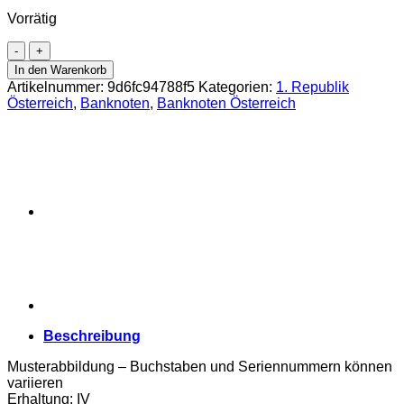
Vorrätig
Österr.Nationalbank
-
In den Warenkorb
20
Artikelnummer:
9d6fc94788f5
Kategorien:
1. Republik
Schilling
Österreich
,
Banknoten
,
Banknoten Österreich
1928,
Vs.
Mädchenkopf
und
Mäher,
Rs.Voralpenlandschaft
vor
Bergen
des
Salzkammergut,
(KK.186a/
AMK
219/P.95)
Erh.
Beschreibung
IV
Menge
Musterabbildung – Buchstaben und Seriennummern können
variieren
Erhaltung: IV