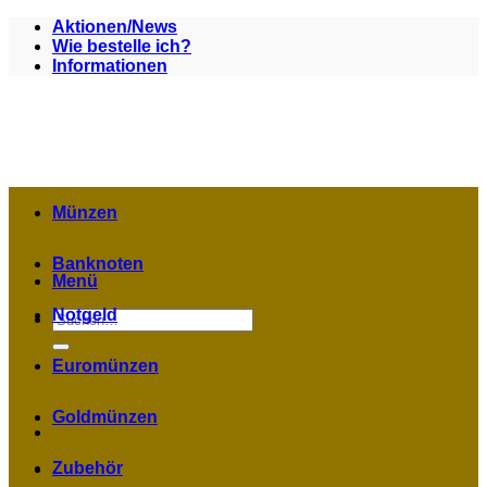
Zum
Aktionen/News
Inhalt
Wie bestelle ich?
springen
Informationen
Münzen
Banknoten
Menü
Notgeld
Suchen
nach:
Euromünzen
Goldmünzen
Zubehör