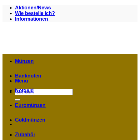
Zum
Aktionen/News
Inhalt
Wie bestelle ich?
springen
Informationen
Münzen
Banknoten
Menü
Notgeld
Suchen
nach:
Euromünzen
Goldmünzen
Zubehör