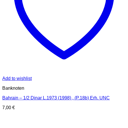
Add to wishlist
Banknoten
Bahrain – 1/2 Dinar L.1973 (1998) , (P.18b) Erh. UNC
7,00
€