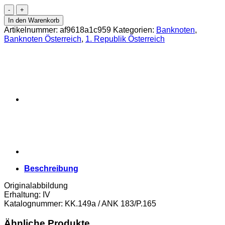
Österr.-
Ungarische
In den Warenkorb
Bank
Artikelnummer:
af9618a1c959
Kategorien:
Banknoten
,
-
Banknoten Österreich
,
1. Republik Österreich
10.000
Kronen
1918,
DEUTSCHÖSTERREICH
-
Aufdruck
Waagrecht,
(KK.149a
/
ANK
183/P.165)
Erh.
IV
Menge
Beschreibung
Originalabbildung
Erhaltung: IV
Katalognummer: KK.149a / ANK 183/P.165
Ähnliche Produkte