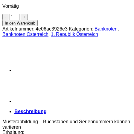
Vorrätig
Österreichisch-
ungarische
In den Warenkorb
Bank
Artikelnummer:
4e06ac3926e3
Kategorien:
Banknoten
,
-
Banknoten Österreich
,
1. Republik Österreich
50
Kronen
2.1.1914
mit
rotorangen
DEUTSCHÖSTERREICH
-
Stempel
-
Aufdruck,
(KK.138/ANK174/P.54a)
Erh.
I
Menge
Beschreibung
Musterabbildung – Buchstaben und Seriennummern können
variieren
Erhaltung: I