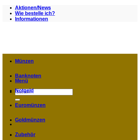
Zum
Aktionen/News
Inhalt
Wie bestelle ich?
springen
Informationen
Münzen
Banknoten
Menü
Notgeld
Suchen
nach:
Euromünzen
Goldmünzen
Zubehör