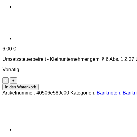
6,00
€
Umsatzsteuerbefreit - Kleinunternehmer gem. § 6 Abs. 1 Z 27
Vorrätig
Österr.Nationalbank
-
In den Warenkorb
10
Artikelnummer:
40506e589c00
Kategorien:
Banknoten
,
Bankno
Schilling
1945,
KN.5
stellig,
Papier
dick,
Rs.Großglockner,
(KK.