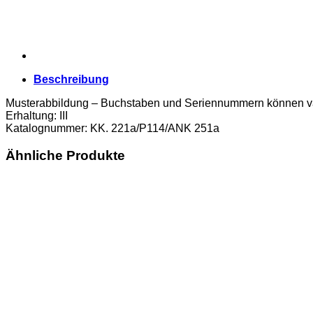
221a/P114/ANK
251a)
Erh.
III
Menge
Beschreibung
Musterabbildung – Buchstaben und Seriennummern können va
Erhaltung: III
Katalognummer: KK. 221a/P114/ANK 251a
Ähnliche Produkte