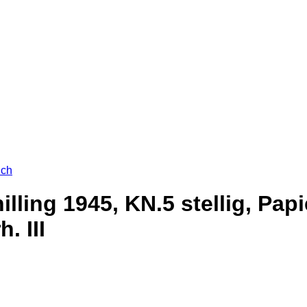
ich
illing 1945, KN.5 stellig, Pap
. III