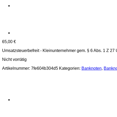
65,00
€
Umsatzsteuerbefreit - Kleinunternehmer gem. § 6 Abs. 1 Z 27
Nicht vorrätig
Artikelnummer:
7fe604b304d5
Kategorien:
Banknoten
,
Bankno