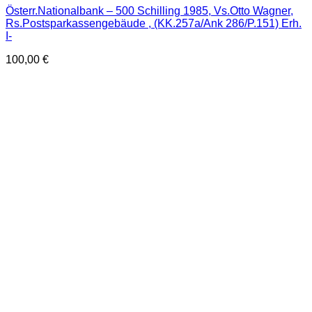
Österr.Nationalbank – 500 Schilling 1985, Vs.Otto Wagner,
Rs.Postsparkassengebäude , (KK.257a/Ank 286/P.151) Erh.
I-
100,00
€