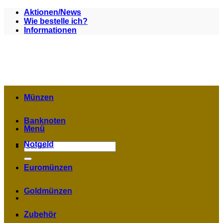
Zum
Aktionen/News
Inhalt
Wie bestelle ich?
springen
Informationen
Münzen
Banknoten
Menü
Notgeld
Suchen
nach:
Euromünzen
Goldmünzen
Zubehör