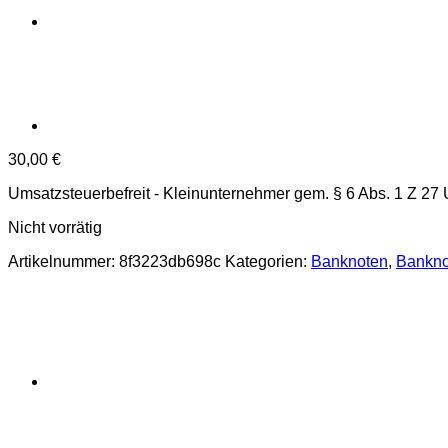
30,00
€
Umsatzsteuerbefreit - Kleinunternehmer gem. § 6 Abs. 1 Z 27
Nicht vorrätig
Artikelnummer:
8f3223db698c
Kategorien:
Banknoten
,
Bankno