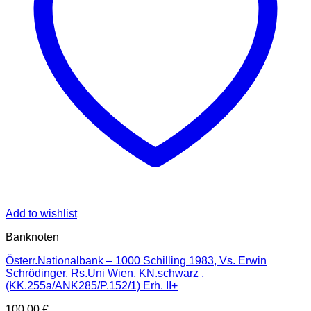
Add to wishlist
Banknoten
Österr.Nationalbank – 1000 Schilling 1983, Vs. Erwin
Schrödinger, Rs.Uni Wien, KN.schwarz ,
(KK.255a/ANK285/P.152/1) Erh. II+
100,00
€