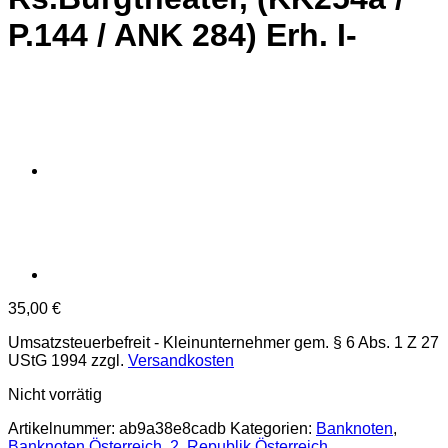
P.144 / ANK 284) Erh. I-
35,00
€
Umsatzsteuerbefreit - Kleinunternehmer gem. § 6 Abs. 1 Z 27
UStG 1994
zzgl.
Versandkosten
Nicht vorrätig
Artikelnummer:
ab9a38e8cadb
Kategorien:
Banknoten
,
Banknoten Österreich
,
2. Republik Österreich