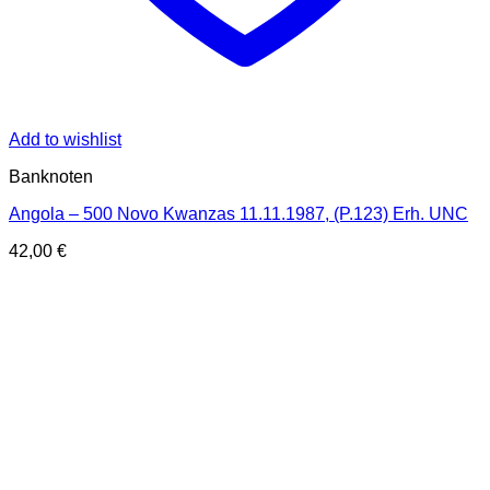
Add to wishlist
Banknoten
Angola – 500 Novo Kwanzas 11.11.1987, (P.123) Erh. UNC
42,00
€