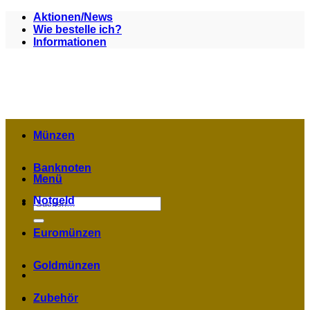
Zum
Aktionen/News
Inhalt
Wie bestelle ich?
springen
Informationen
Münzen
Banknoten
Menü
Notgeld
Suchen
nach:
Euromünzen
Goldmünzen
Zubehör