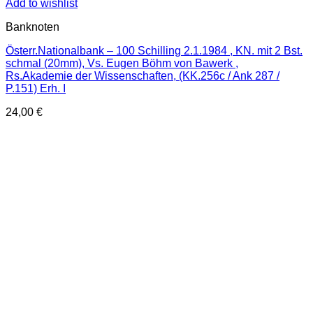
Add to wishlist
Banknoten
Österr.Nationalbank – 100 Schilling 2.1.1984 , KN. mit 2 Bst.
schmal (20mm), Vs. Eugen Böhm von Bawerk ,
Rs.Akademie der Wissenschaften, (KK.256c / Ank 287 /
P.151) Erh. I
24,00
€