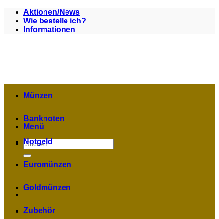
Zum
Aktionen/News
Inhalt
Wie bestelle ich?
springen
Informationen
Münzen
Banknoten
Menü
Notgeld
Suchen
nach:
Euromünzen
Goldmünzen
Zubehör