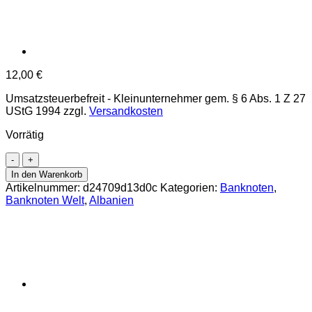
12,00
€
Umsatzsteuerbefreit - Kleinunternehmer gem. § 6 Abs. 1 Z 27
UStG 1994
zzgl.
Versandkosten
Vorrätig
Albanien
-
In den Warenkorb
1000
Artikelnummer:
d24709d13d0c
Kategorien:
Banknoten
,
Leke
Banknoten Welt
,
Albanien
1957,
(P.32)
Erh.
UNC
Menge