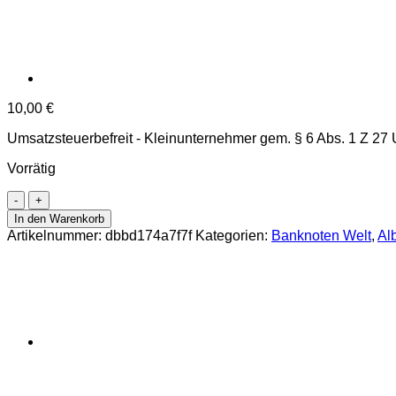
10,00
€
Umsatzsteuerbefreit - Kleinunternehmer gem. § 6 Abs. 1 Z 27
Vorrätig
Albanien
-
In den Warenkorb
500
Artikelnummer:
dbbd174a7f7f
Kategorien:
Banknoten Welt
,
Al
Leke
1957,
(P.31a)
Erh.
UNC
Menge