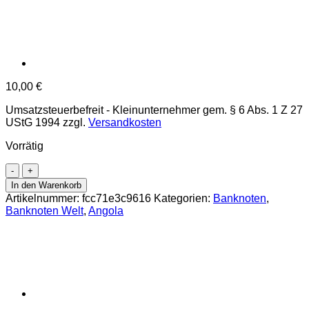
10,00
€
Umsatzsteuerbefreit - Kleinunternehmer gem. § 6 Abs. 1 Z 27
UStG 1994
zzgl.
Versandkosten
Vorrätig
Angola
-
In den Warenkorb
100
Artikelnummer:
fcc71e3c9616
Kategorien:
Banknoten
,
Kwanzas
Banknoten Welt
,
Angola
10.1999,
(P.147a)
Erh.
UNC
Menge