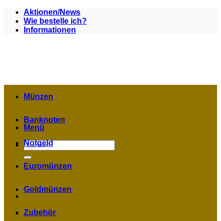
Zum
Aktionen/News
Inhalt
Wie bestelle ich?
springen
Informationen
Münzen
Banknoten
Menü
Notgeld
Suchen
nach:
Euromünzen
Goldmünzen
Zubehör