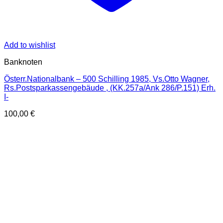
Add to wishlist
Banknoten
Österr.Nationalbank – 500 Schilling 1985, Vs.Otto Wagner,
Rs.Postsparkassengebäude , (KK.257a/Ank 286/P.151) Erh.
I-
100,00
€