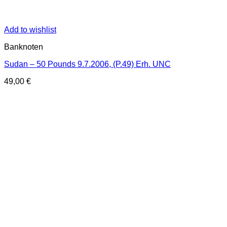
Add to wishlist
Banknoten
Sudan – 50 Pounds 9.7.2006, (P.49) Erh. UNC
49,00
€