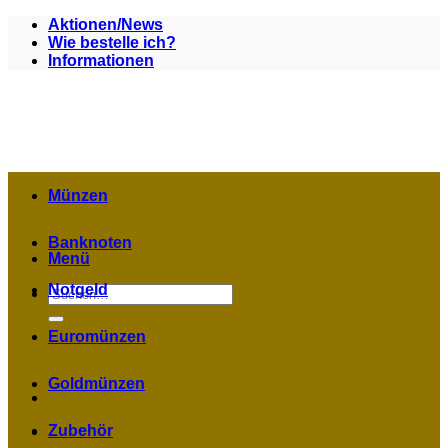
Zum
Aktionen/News
Inhalt
Wie bestelle ich?
springen
Informationen
Münzen
Banknoten
Menü
Notgeld
Suchen
nach:
Euromünzen
Goldmünzen
Zubehör