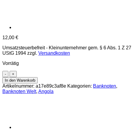
12,00
€
Umsatzsteuerbefreit - Kleinunternehmer gem. § 6 Abs. 1 Z 27
UStG 1994
zzgl.
Versandkosten
Vorrätig
Angola
-
In den Warenkorb
1000
Artikelnummer:
a17e89c3af8e
Kategorien:
Banknoten
,
Kwanzas
Banknoten Welt
,
Angola
24.11.1972,
(P.103)
Erh.
VF+
Menge