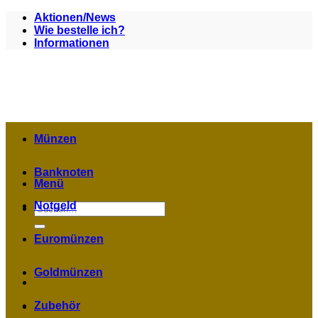
Zum
Aktionen/News
Inhalt
Wie bestelle ich?
springen
Informationen
Münzen
Banknoten
Menü
Notgeld
Suchen
nach:
Euromünzen
Goldmünzen
Zubehör