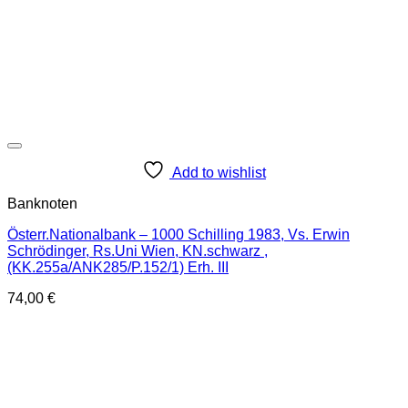
Add to wishlist
Banknoten
Österr.Nationalbank – 1000 Schilling 1983, Vs. Erwin
Schrödinger, Rs.Uni Wien, KN.schwarz ,
(KK.255a/ANK285/P.152/1) Erh. III
74,00
€