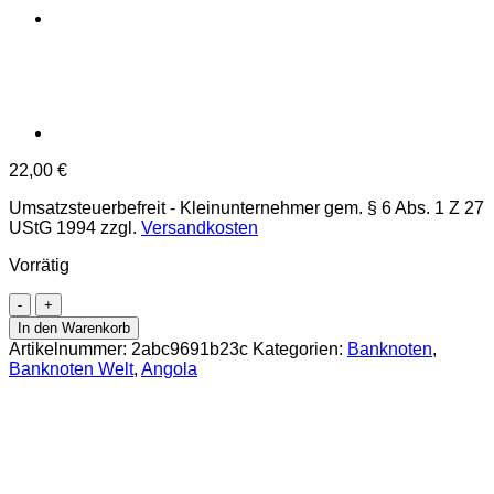
22,00
€
Umsatzsteuerbefreit - Kleinunternehmer gem. § 6 Abs. 1 Z 27
UStG 1994
zzgl.
Versandkosten
Vorrätig
Angola
-
In den Warenkorb
500
Artikelnummer:
2abc9691b23c
Kategorien:
Banknoten
,
Kwanzas
Banknoten Welt
,
Angola
11.2003,
(P.149a)
Erh.
UNC
Menge