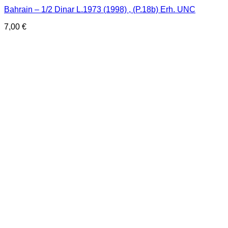
Bahrain – 1/2 Dinar L.1973 (1998) , (P.18b) Erh. UNC
7,00
€