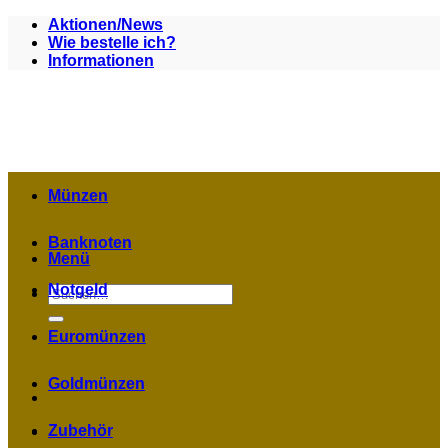
Zum
Aktionen/News
Inhalt
Wie bestelle ich?
springen
Informationen
Münzen
Banknoten
Menü
Notgeld
Suchen
nach:
Euromünzen
Goldmünzen
Zubehör