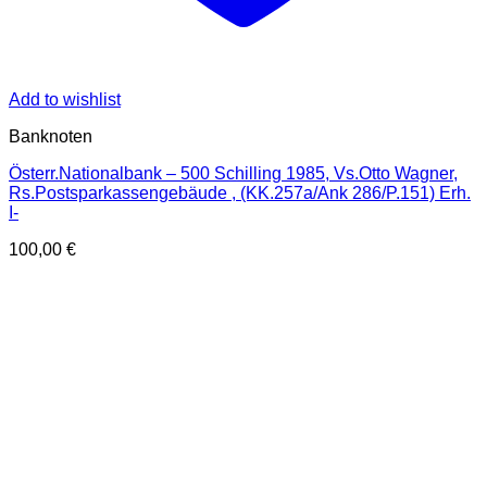
Add to wishlist
Banknoten
Österr.Nationalbank – 500 Schilling 1985, Vs.Otto Wagner,
Rs.Postsparkassengebäude , (KK.257a/Ank 286/P.151) Erh.
I-
100,00
€