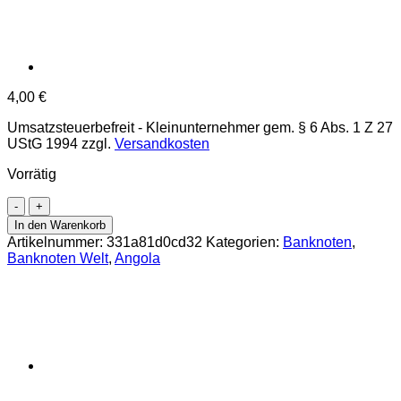
4,00
€
Umsatzsteuerbefreit - Kleinunternehmer gem. § 6 Abs. 1 Z 27
UStG 1994
zzgl.
Versandkosten
Vorrätig
Angola
-
In den Warenkorb
10
Artikelnummer:
331a81d0cd32
Kategorien:
Banknoten
,
Kwanzas
Banknoten Welt
,
Angola
10.1999,
(P.145a)
Erh.
UNC
Menge