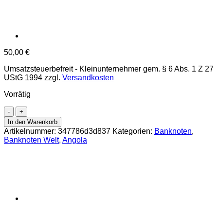
50,00
€
Umsatzsteuerbefreit - Kleinunternehmer gem. § 6 Abs. 1 Z 27
UStG 1994
zzgl.
Versandkosten
Vorrätig
Angola
-
In den Warenkorb
500
Artikelnummer:
347786d3d837
Kategorien:
Banknoten
,
Kwanzas
Banknoten Welt
,
Angola
7.1.1984,
(P.120a)
Erh.
AU
Menge