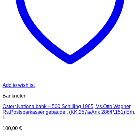
Add to wishlist
Banknoten
Österr.Nationalbank – 500 Schilling 1985, Vs.Otto Wagner,
Rs.Postsparkassengebäude , (KK.257a/Ank 286/P.151) Erh.
I-
100,00
€