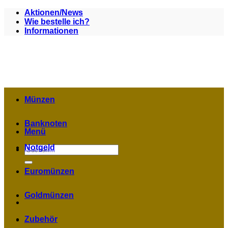
Zum
Aktionen/News
Inhalt
Wie bestelle ich?
springen
Informationen
Münzen
Banknoten
Menü
Notgeld
Suchen
nach:
Euromünzen
Goldmünzen
Zubehör