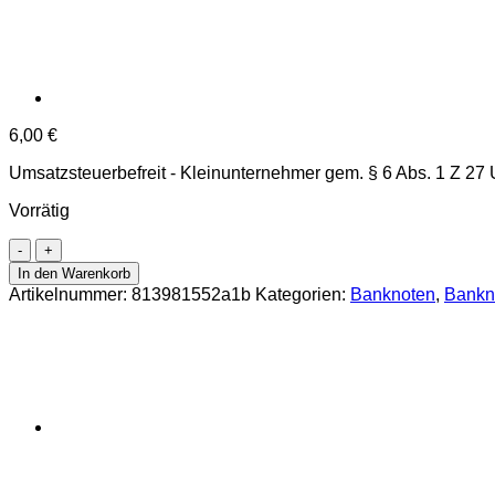
6,00
€
Umsatzsteuerbefreit - Kleinunternehmer gem. § 6 Abs. 1 Z 27
Vorrätig
Argentinien
-
In den Warenkorb
50
Artikelnummer:
813981552a1b
Kategorien:
Banknoten
,
Bankn
Pesos
ND
(2015)
Falkland,
Bst.A,
(P.362a)
Erh.
UNC
Menge