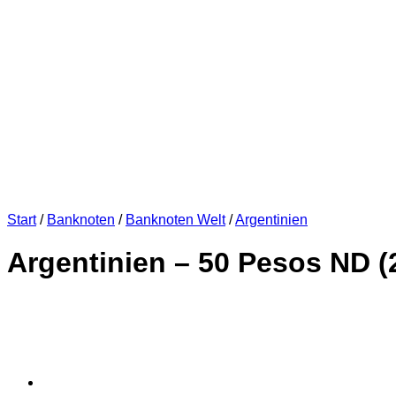
Start
/
Banknoten
/
Banknoten Welt
/
Argentinien
Argentinien – 50 Pesos ND (2