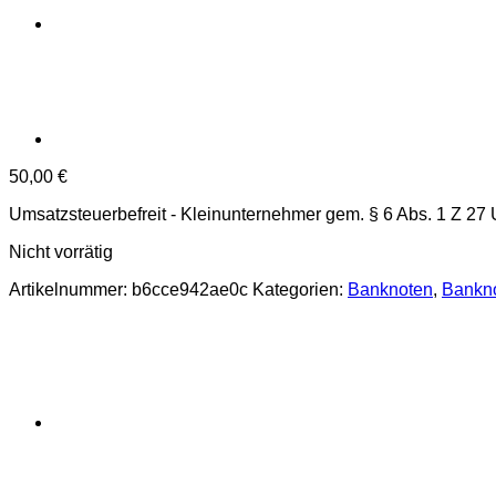
50,00
€
Umsatzsteuerbefreit - Kleinunternehmer gem. § 6 Abs. 1 Z 27
Nicht vorrätig
Artikelnummer:
b6cce942ae0c
Kategorien:
Banknoten
,
Bankno