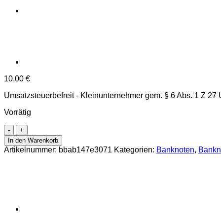
10,00
€
Umsatzsteuerbefreit - Kleinunternehmer gem. § 6 Abs. 1 Z 27
Vorrätig
Weimarer
Republik
In den Warenkorb
-
Artikelnummer:
bbab147e3071
Kategorien:
Banknoten
,
Bankn
500.000
Mark
1.5.1923,
KN.8
stellig,
Serie
D,
Reichsdruck,