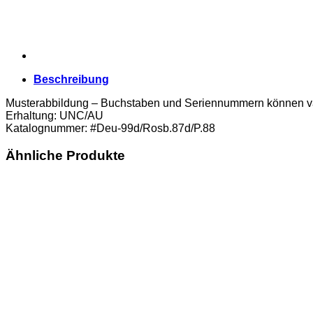
(#Deu-
99d/Rosb.87d/P.88)
Erh.
UNC/AU
Menge
Beschreibung
Musterabbildung – Buchstaben und Seriennummern können va
Erhaltung: UNC/AU
Katalognummer: #Deu-99d/Rosb.87d/P.88
Ähnliche Produkte