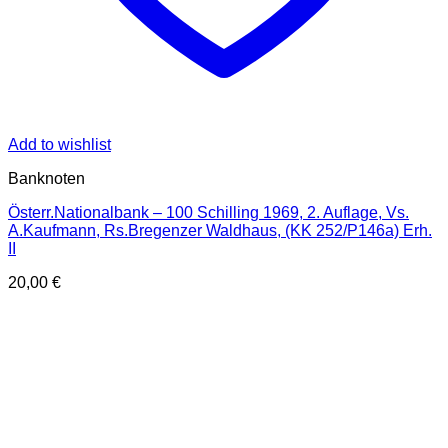
Add to wishlist
Banknoten
Österr.Nationalbank – 100 Schilling 1969, 2. Auflage, Vs.
A.Kaufmann, Rs.Bregenzer Waldhaus, (KK 252/P146a) Erh.
II
20,00
€