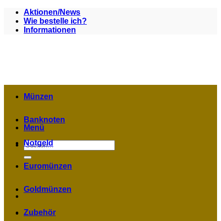
Zum
Aktionen/News
Inhalt
Wie bestelle ich?
springen
Informationen
Münzen
Banknoten
Menü
Notgeld
Suchen
nach:
Euromünzen
Goldmünzen
Zubehör