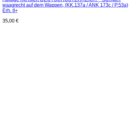
waagrecht auf dem Wappen, (KK.137a / ANK 173c / P.53a)
Erh. II+
35,00
€