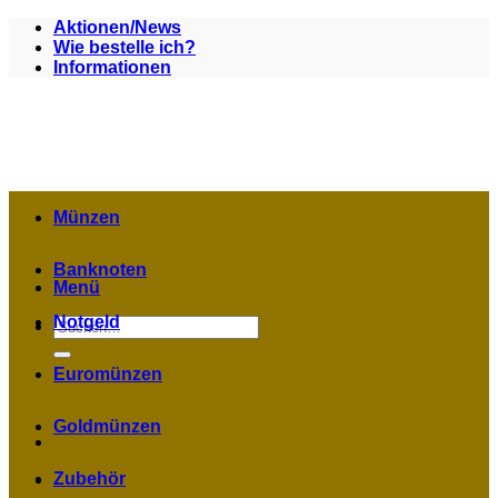
Zum
Aktionen/News
Inhalt
Wie bestelle ich?
springen
Informationen
Münzen
Banknoten
Menü
Notgeld
Suchen
nach:
Euromünzen
Goldmünzen
Zubehör