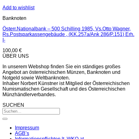
Add to wishlist
Banknoten
Österr.Nationalbank – 500 Schilling 1985, Vs.Otto Wagner,
Rs.Postsparkassengebäude , (KK.257a/Ank 286/P.151) Erh.
I-
100,00
€
ÜBER UNS
In unserem Webshop finden Sie ein ständiges großes
Angebot an österreichischen Münzen, Banknoten und
Notgeld sowie Weltbanknoten.
Inhaber Norbert Künstner ist Mitglied der Österreichischen
Numismatischen Gesellschaft und des Österreichischen
Münzhändlerverbandes.
SUCHEN
Impressum
AGB’s
Informationspflichten lt. WKO.at