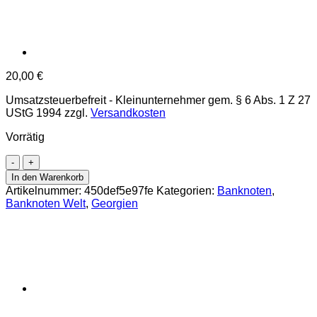
20,00
€
Umsatzsteuerbefreit - Kleinunternehmer gem. § 6 Abs. 1 Z 27
UStG 1994
zzgl.
Versandkosten
Vorrätig
Georgien
-
In den Warenkorb
20
Artikelnummer:
450def5e97fe
Kategorien:
Banknoten
,
Lari
Banknoten Welt
,
Georgien
2008,
(P.72b)
Erh.
UNC
Menge