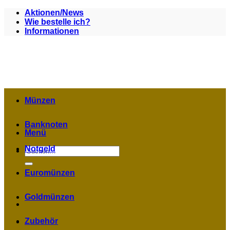
Zum
Aktionen/News
Inhalt
Wie bestelle ich?
springen
Informationen
Münzen
Banknoten
Menü
Notgeld
Suchen
nach:
Euromünzen
Goldmünzen
Zubehör